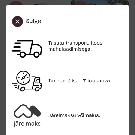
-740€
-990€
Sulge
Tasuta transport, koos
GARAAŽID
Robert 15,63 m2
mahalaadimisega.
HOIURUUMID
Ralf 7,3m2
€
2,470.00
€
3,460.00
€
1,360.00
€
2,100.00
Tarneaeg kuni 7 tööpäeva.
-251€
-600€
Järelmaksu võimalus.
AIAMAJAD
AIAMAJAD
Suvemaja AIVE 13,9m2
Suvemaja Blues1 9,6m2 + 13m2 terrass
€
5,999.00
€
8,800.00
€
6,250.00
€
9,400.00