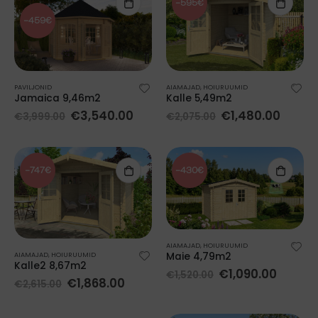
-595€
-459€
PAVILJONID
AIAMAJAD
,
HOIURUUMID
Jamaica 9,46m2
Kalle 5,49m2
€
3,540.00
€
1,480.00
€
3,999.00
€
2,075.00
-747€
-430€
AIAMAJAD
,
HOIURUUMID
AIAMAJAD
,
HOIURUUMID
Maie 4,79m2
Kalle2 8,67m2
€
1,090.00
€
1,520.00
€
1,868.00
€
2,615.00