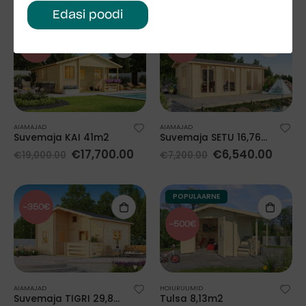
Edasi poodi
-1300€
-660€
AIAMAJAD
AIAMAJAD
Suvemaja KAI 41m2
Suvemaja SETU 16,76m2
€
17,700.00
€
6,540.00
€
19,000.00
€
7,200.00
POPULAARNE
-350€
-500€
AIAMAJAD
HOIURUUMID
Suvemaja TIGRI 29,8m2 magamiskorrusega
Tulsa 8,13m2