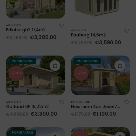
AIAMAJAD
Edinburgh2 11,4m2
AIAMAJAD
Faaborg 14,6m2
€
3,380.00
€
3,760.00
€
3,590.00
€
5,200.00
POPULAARNE
POPULAARNE
-700€
-79€
AIAMAJAD
HOIURUUMID
Gotland 6F 18,22m2
Hoiuruum San Jose175 4,56m2
€
3,300.00
€
1,100.00
€
4,000.00
€
1,179.00
POPULAARNE