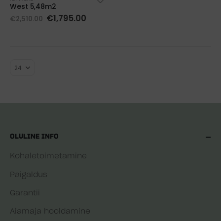
West 5,48m2
€
1,795.00
€
2,510.00
OLULINE INFO
Kohaletoimetamine
Paigaldus
Garantii
Aiamaja hooldamine