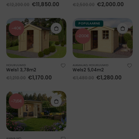
€
11,850.00
€
2,000.00
€
12,200.00
€
2,500.00
POPULAARNE
-40€
-200€
HOIURUUMID
AIAMAJAD
,
HOIURUUMID
Wels1 3,78m2
Wels2 5,04m2
€
1,170.00
€
1,280.00
€
1,210.00
€
1,480.00
-715€
AIAMAJAD