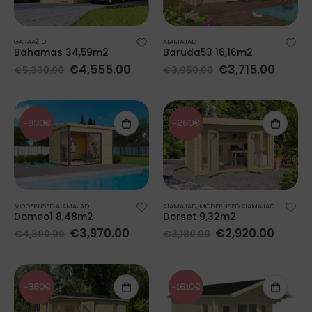
GARAAŽID
AIAMAJAD
Bahamas 34,59m2
Baruda53 16,16m2
€
4,555.00
€
3,715.00
€
5,330.00
€
3,950.00
-830€
-260€
MODERNSED AIAMAJAD
AIAMAJAD
,
MODERNSED AIAMAJAD
Domeo1 8,48m2
Dorset 9,32m2
€
3,970.00
€
2,920.00
€
4,800.00
€
3,180.00
-380€
-1610€