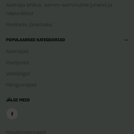
Aiamaja ehitus: samm-sammuline juhend ja
näpunäited
Montonio järelmaks
POPULAARSED KATEGOORIAD
Aiamajad
Paviljonid
Väliköögid
Mängumajad
JÄLGI MEID
Müügitingimused