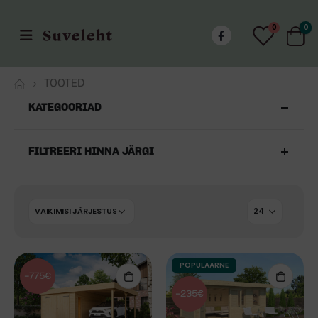
0
0
TOOTED
KATEGOORIAD
FILTREERI HINNA JÄRGI
POPULAARNE
-775€
-235€