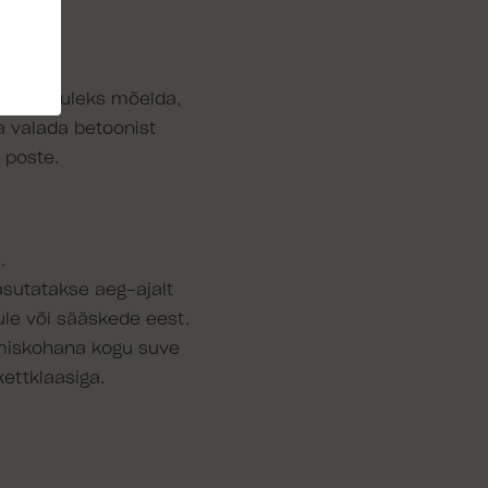
iseks tuleks mõelda,
ja valada betoonist
 poste.
.
sutatakse aeg-ajalt
uule või sääskede eest.
imiskohana kogu suve
ettklaasiga.