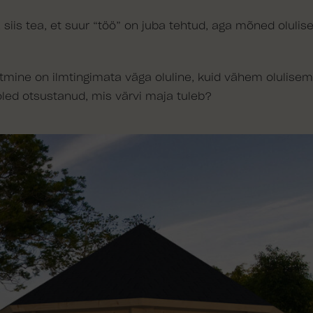
, siis tea, et suur “töö” on juba tehtud, aga mõned olulis
tmine on ilmtingimata väga oluline, kuid vähem olulisem
led otsustanud, mis värvi maja tuleb?