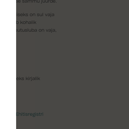
si järgmise sammu juurde.
ehitamiseks on sul vaja
udel võib kohalik
uba. Kasutusluba on vaja,
lt selleks kirjalik
id leiad
Ehitisregistri