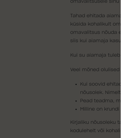
omavalitsusele sinu plaan s
Tahad ehitada aiamaja pin
küsida kohalikult omavalitsu
omavalitsus nõuda ehituspro
siis kui aiamaja kasutataks
Kui su aiamaja tuleb
suurem
Veel mõned olulised detail
Kui soovid ehitada aiama
nõusolek. Nimelt on te
Pead teadma, mis on kr
Milline on krundi suurim
Kirjaliku nõusoleku taotluse
kodulehelt või kohalikust o