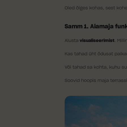
Oled õiges kohas, sest kohe
Samm 1. Aiamaja fun
Alusta
visualiseerimist
. Mil
Kas tahad üht õdusat paik
Või tahad sa kohta, kuhu 
Soovid hoopis maja terrass