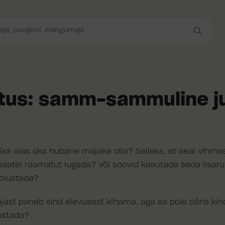
itus: samm-sammuline j
õiks aias üks hubane majake olla? Selleks, et seal vihm
aatel raamatut lugeda? Või soovid kasutada seda lisar
 hoiustada?
ast paneb sind elevusest kihama, aga sa pole päris kind
lustada?