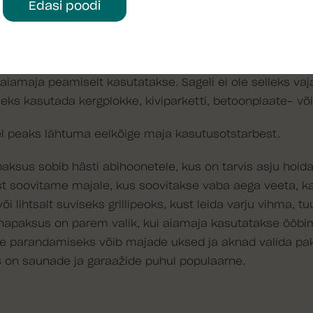
Edasi poodi
 ehitustehnilised detailid
 vundamendi ehitamisest. Sobiva vundamenditüübi leidm
s aiamaja peamiselt kasutatakse. Sageli ei ole selleks va
seks kasutada kergplokke, kiviparketti, betoonplaate- või
l peaks lähtuma eelkõige maja kasutusotstarbest.
aksus sobib hästi abihoonetele, kus on tarvis asju hoida
 soovitame majale, kus soovitakse vaba aega veeta, ka
 lihtsalt suviseks grillipeoks, kust leida varju vihma, t
napaksus on parem valik, kui aiamaja kasutatakse ööb
ste parandamiseks võib majade uksed ja aknad valida pak
on saunade ja garaažide puhul populaarne.