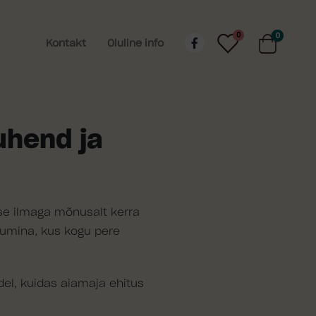
0
0
Kontakt
Oluline info
uhend ja
ase ilmaga mõnusalt kerra
uumina, kus kogu pere
el, kuidas aiamaja ehitus