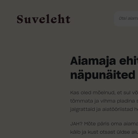
Aiamaja eh
näpunäited
Kas oled mõelnud, et sul v
tõmmata ja vihma pladina s
jalgrattaid ja aiatööriistad
JAH? Mõte päris oma aiamaj
käib ja kust otsast üldse a