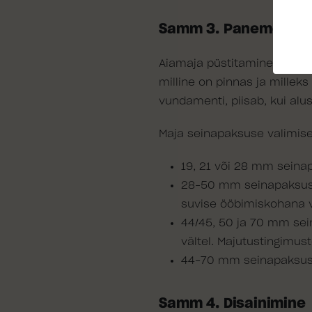
Samm 3. Paneme paika
Aiamaja püstitamine algab
milline on pinnas ja millek
vundamenti, piisab, kui alu
Maja seinapaksuse valimise
19, 21 või 28 mm seinap
28–50 mm seinapaksust
suvise ööbimiskohana või
44/45, 50 ja 70 mm sei
vältel. Majutustingimu
44–70 mm seinapaksus 
Samm 4. Disainimine