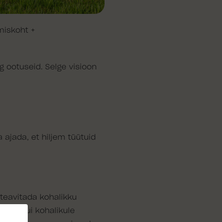
amiskoht +
ng ootuseid. Selge visioon
ajada, et hiljem tüütuid
 teavitada kohalikku
ndil. Kui kohalikule