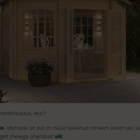
 raketiteadus, eks?
in
. Võimalik, et sul on nüüd tekkinud rohkem küsimusi, ku
ulgelt meiega ühendust
siit
.