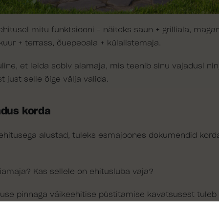
ehitusel mitu funktsiooni – näiteks saun + grilliala, mag
ur + terrass, õuepeoala + külalistemaja.
line, et leida sobiv aiamaja, mis teenib sinu vajadusi ni
just selle õige välja valida.
dus korda
 ehitusega alustad, tuleks esmajoones dokumendid korda 
aiamaja? Kas sellele on ehitusluba vaja?
luse pinnaga väikeehitise püstitamise kavatsusest tuleb
taotlus, kuhu lisa ehitise eskiis ning asukoha kirjeldus kru