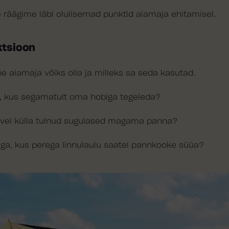
 räägime läbi olulisemad punktid aiamaja ehitamisel.
ktsioon
line aiamaja võiks olla ja milleks sa seda kasutad.
a, kus segamatult oma hobiga tegeleda?
suvel külla tulnud sugulased magama panna?
iga, kus perega linnulaulu saatel pannkooke süüa?