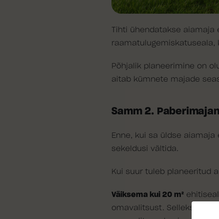
Tihti ühendatakse aiamaja 
raamatulugemiskatuseala, ku
Põhjalik planeerimine on olu
aitab kümnete majade seast 
Samm 2. Paberimajan
Enne, kui sa üldse aiamaja
sekeldusi vältida.
Kui suur tuleb planeeritud 
Väiksema kui 20 m²
ehitisea
omavalitsust. Selleks esita 