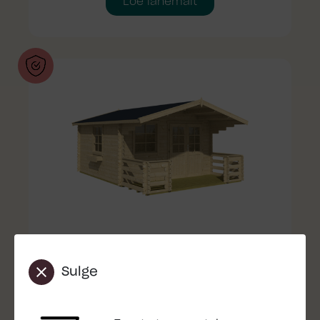
Loe lähemalt
Garantii
Sulge
Loe lähemalt