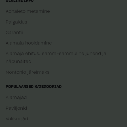
OLULINE INFO
Kohaletoimetamine
Paigaldus
Garantii
Aiamaja hooldamine
Aiamaja ehitus: samm-sammuline juhend ja
näpunäited
Montonio järelmaks
POPULAARSED KATEGOORIAD
Aiamajad
Paviljonid
Väliköögid