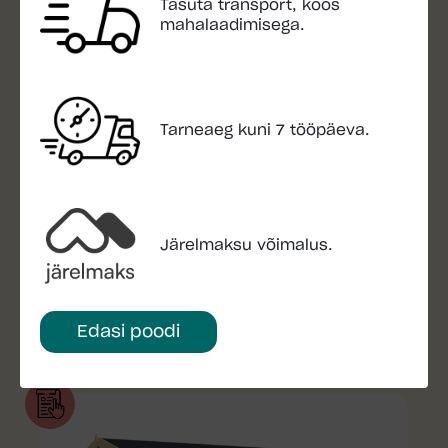
Tasuta transport, koos
mahalaadimisega.
Tarneaeg kuni 7 tööpäeva.
Järelmaksu võimalus.
Aiamaja hooldamine
Edasi poodi
Loe lähemalt