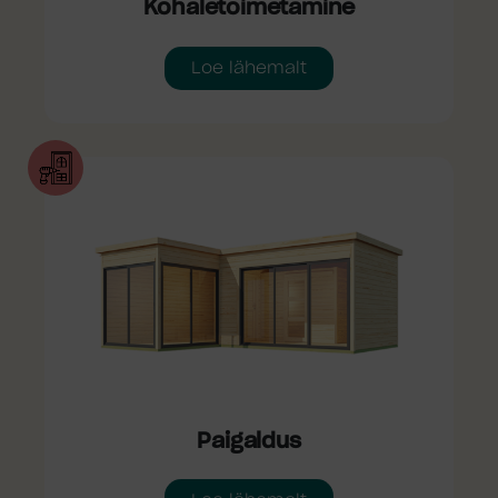
Kohaletoimetamine
Loe lähemalt
Paigaldus