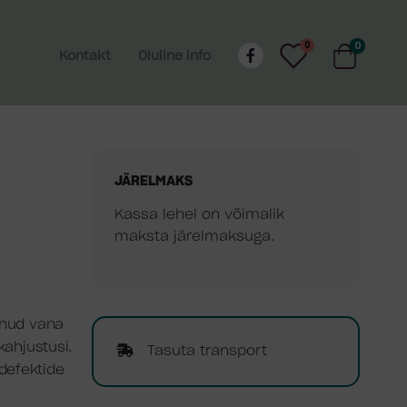
0
0
Kontakt
Oluline info
JÄRELMAKS
Kassa lehel on võimalik
maksta järelmaksuga.
snud vana
kahjustusi.
Tasuta transport
defektide