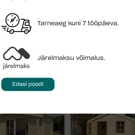
Kategooria:
Hoiuruumid
Tarneaeg kuni 7 tööpäeva.
KÜSI LISAINFOT
LISA OSTUKORVI
Järelmaksu võimalus.
Edasi poodi