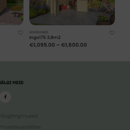
HOIURUUMID
AIAM
Ingo175 3,8m2
Nor
€
1,095.00
–
€
1,600.00
€
1
JÄLGI MEID
Müügitingimused
Privaatsuspoliitika