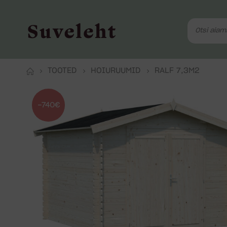
TOOTED
HOIURUUMID
RALF 7,3M2
-740€