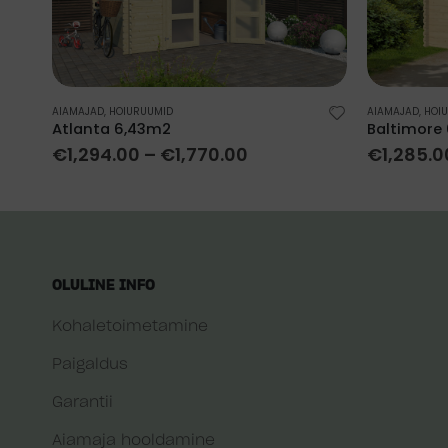
AIAMAJAD
,
HOIURUUMID
AIAMAJAD
,
HOI
Atlanta 6,43m2
Baltimore
€
1,294.00
–
€
1,770.00
€
1,285.0
OLULINE INFO
Kohaletoimetamine
Paigaldus
Garantii
Aiamaja hooldamine