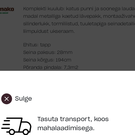
Komplekti kuulub: katus punni ja soonega lauda
madal metalliga kaetud lävepakk, montaaživah
silinderlukk, tormiliistud, tuuletapiga seinadetaili
liimpuidust ukseraam.
Ehitus: tapp
Seina paksus: 28mm
Seina kõrgus: 194cm
Põranda pindala: 7,3m2
Kogu kõrgus: 235cm
Ruumala: 15,7m3
Katuse pindala: 10,4m2
Katusekalle: 16,2°
Sulge
Katuselaud: 16mm
Ukseava mõõdud: 151x175cm
Tasuta transport, koos
Pakend: 3,2×1,2×0,6m, 485kg
mahalaadimisega.