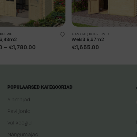
URUUMID
AIAMAJAD
,
HOIURUUMID
 6,43m2
Wels3 8,67m2
0
–
€
1,780.00
€
1,655.00
POPULAARSED KATEGOORIAD
Aiamajad
Paviljonid
Väliköögid
Mängumajad