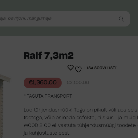
Ralf 7,3m2
LISA SOOVILISTI
€
1,360.00
€
2,100.00
* TASUTA TRANSPORT
Lao tühjendusmüük! Tegu on pikalt välilaos sei
tootega, võib esineda defekte, niiskus- ja muid 
WOOD 2 OÜ ei vastuta tühjendusmüügi toodete 
ja kahjustuste eest.