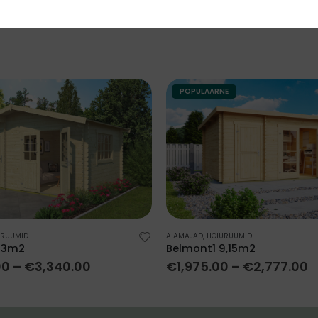
POPULAARNE
URUUMID
AIAMAJAD
,
HOIURUUMID
,43m2
Belmont1 9,15m2
00
–
€
3,340.00
€
1,975.00
–
€
2,777.00