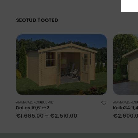
SEOTUD TOOTED
AIAMAJAD
,
HOIURUUMID
AIAMAJAD
,
HOI
Dallas 10,61m2
Keila34 11
€
1,665.00
–
€
2,510.00
€
2,600.