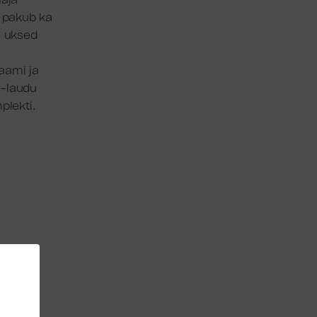
maja
a pakub ka
a uksed
aami ja
 -laudu
plekti.