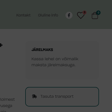
0
0
Kontakt
Oluline info
+
JÄRELMAKS
Kassa lehel on võimalik
maksta järelmaksuga.
Tasuta transport
 Kolmest
uvusega