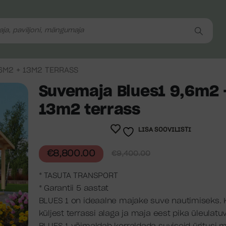
6M2 + 13M2 TERRASS
Suvemaja Blues1 9,6m2 
13m2 terrass
LISA SOOVILISTI
€
8,800.00
€
9,400.00
* TASUTA TRANSPORT
* Garantii 5 aastat
BLUES 1 on ideaalne majake suve nautimiseks.
küljest terrassi alaga ja maja eest pika üleulat