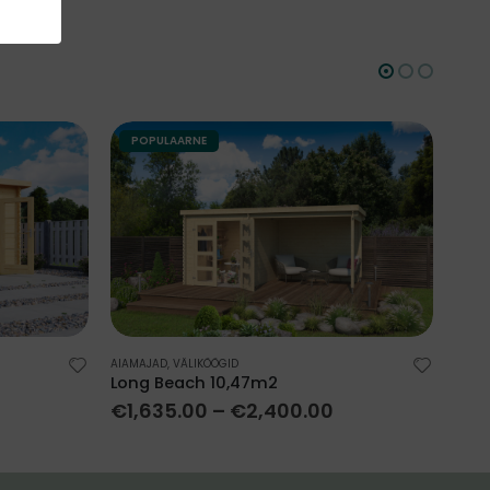
POPULAARNE
AIAMAJAD
,
VÄLIKÖÖGID
AIAM
Long Beach 10,47m2
UDO
€
1,635.00
–
€
2,400.00
€
2