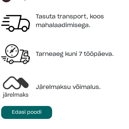
Aken: 1 x 916 x 916 mm
2 x 552 x 1729 mm
Tasuta transport, koos
1 x 552 x 1729 mm
mahalaadimisega.
Pakend:
790x114x50 cm 1500 kg
510x114x60 cm 1100 kg
200x114x40 cm 200 kg
Tarneaeg kuni 7 tööpäeva.
Kategooria:
Aiamajad
Järelmaksu võimalus.
KÜSI LISAINFOT
LISA OSTUKORVI
Edasi poodi