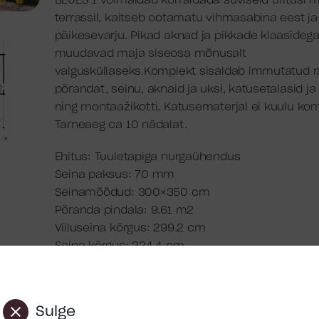
BLUES 1 võimaldab korraldada suviseid üritusi 
terrassil, kaitseb ootamatu vihmasabina eest j
päikesevarju. Pikad aknad ja pikkade klaasideg
muudavad maja siseosa mõnusalt
valgusküllaseks.Komplekt sisaldab immutatud r
põrandat, seinu, aknaid ja uksi, katusetalasid ja
ning montaažikotti. Katusematerjal ei kuulu kom
Tarneaeg ca 10 nädalat.
Ehitus: Tuuletapiga nurgaühendus
Seina paksus: 70 mm
Seinamõõdud: 300×350 cm
Põranda pindala: 9.61 m2
Viiluseina kõrgus: 299.2 cm
Seina kõrgus: 224.4 cm
Katuse üleulatus: 320 cm
Katuse pindala: 39.5 m2
Katusekalle: 20.8°
Sulge
Uks: 1 x 1540 x 1913 mm