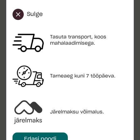
Isikuandmete edastamine veebipoe volitatud
töötlejatele (nt transporditeenuse pakkuja ja
Sulge
andmemajutus) toimub veebipoe ja volitatud
töötlejatega sõlmitud lepingute alusel.
Volitatud töötlejaid on kohustatud tagama
Tasuta transport, koos
isikuandmete töötlemisel asjakohased
mahalaadimisega.
kaitsemeetmed.
Isikuandmetega tutvumine ja parandamine
Isikuandmetega saab tutvuda ja teha
Tarneaeg kuni 7 tööpäeva.
parandusi veebipoe kasutajaprofiilis. Kui ost
on sooritatud ilma kasutajakontota, siis saab
tutvuda isikuandmetega klinditoe vahendusel.
Kui isikuandetega tutvumise taotlus on
Järelmaksu võimalus.
esitatud elektrooniliselt, esitatakse ka teave
üldkasutatavate elektrooniliste vahendite
kaudu.
Edasi poodi