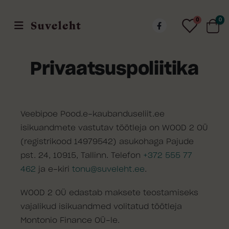
0
0
Privaatsuspoliitika
Veebipoe Pood.e-kaubanduseliit.ee
isikuandmete vastutav töötleja on WOOD 2 OÜ
(registrikood 14979542) asukohaga Pajude
pst. 24, 10915, Tallinn. Telefon
+372 555 77
462
ja e-kiri
tonu@suveleht.ee
.
WOOD 2 OÜ edastab maksete teostamiseks
vajalikud isikuandmed volitatud töötleja
Montonio Finance OÜ-le.