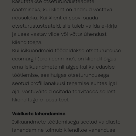
kasutatakse otseturundusteadete
saatmiseks, kui klient on andnud vastava
nõusoleku. Kui klient ei soovi saada
otseturustusteateid, siis tuleb valida e-kirja
jaluses vastav viide või võtta ühendust
klienditoega.
Kui isikuandmeid töödeldakse otseturunduse
eesmärgil (profileerimine), on kliendil õigus
oma isikuandmete nii algse kui ka edasise
töötlemise, sealhulgas otseturundusega
seotud profiilianalüüsi tegemise suhtes igal
ajal vastuväiteid esitada teavitades sellest
kliendituge e-posti teel.
Vaidluste lahendamine
Isikuandmete töötlemisega seotud vaidluste
lahendamine toimub klienditoe vahendusel