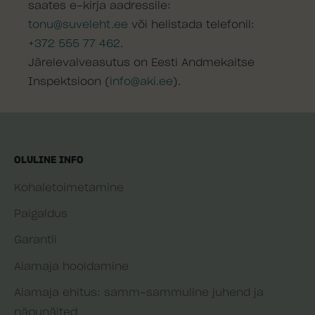
saates e-kirja aadressile:
tonu@suveleht.ee
või helistada telefonil:
+372 555 77 462
.
Järelevalveasutus on Eesti Andmekaitse
Inspektsioon (
info@aki.ee
).
OLULINE INFO
Kohaletoimetamine
Paigaldus
Garantii
Aiamaja hooldamine
Aiamaja ehitus: samm-sammuline juhend ja
näpunäited