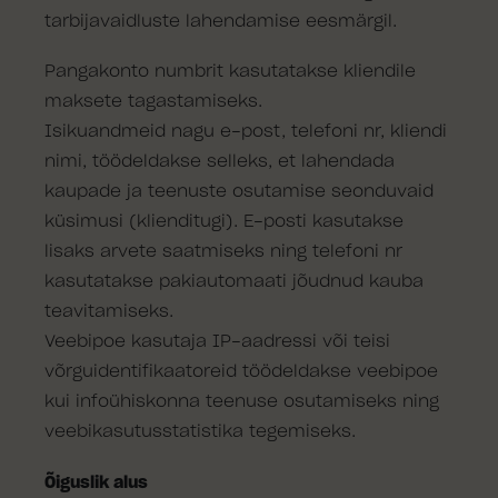
tarbijavaidluste lahendamise eesmärgil.
Pangakonto numbrit kasutatakse kliendile
maksete tagastamiseks.
Isikuandmeid nagu e-post, telefoni nr, kliendi
nimi, töödeldakse selleks, et lahendada
kaupade ja teenuste osutamise seonduvaid
küsimusi (klienditugi). E-posti kasutakse
lisaks arvete saatmiseks ning telefoni nr
kasutatakse pakiautomaati jõudnud kauba
teavitamiseks.
Veebipoe kasutaja IP-aadressi või teisi
võrguidentifikaatoreid töödeldakse veebipoe
kui infoühiskonna teenuse osutamiseks ning
veebikasutusstatistika tegemiseks.
Õiguslik alus