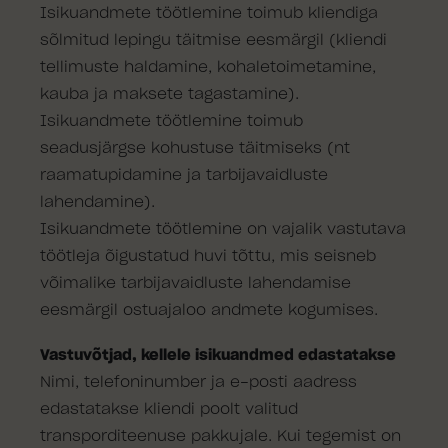
Isikuandmete töötlemine toimub kliendiga
sõlmitud lepingu täitmise eesmärgil (kliendi
tellimuste haldamine, kohaletoimetamine,
kauba ja maksete tagastamine).
Isikuandmete töötlemine toimub
seadusjärgse kohustuse täitmiseks (nt
raamatupidamine ja tarbijavaidluste
lahendamine).
Isikuandmete töötlemine on vajalik vastutava
töötleja õigustatud huvi tõttu, mis seisneb
võimalike tarbijavaidluste lahendamise
eesmärgil ostuajaloo andmete kogumises.
Vastuvõtjad, kellele isikuandmed edastatakse
Nimi, telefoninumber ja e-posti aadress
edastatakse kliendi poolt valitud
transporditeenuse pakkujale. Kui tegemist on