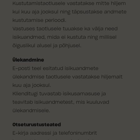
Kustutamistaotlusele vastatakse mitte hiljem
kui kuu aja jooksul ning täpsustakse andmete
kustutamise perioodi.
Vastuses taotlusele tuuakse ka välja need
isikuandmed, mida ei kustuta ning millisel
õiguslikul alusel ja põhjusel.
Ülekandmine
E-posti teel esitatud isikuandmete
ülekandmise taotlusele vastatakse hiljemalt
kuu aja jooksul.
Klienditugi tuvastab isikusamasuse ja
teavitab isikuandmetest, mis kuuluvad
ülekandmisele.
Otseturustusteated
E-kirja aadressi ja telefoninumbrit