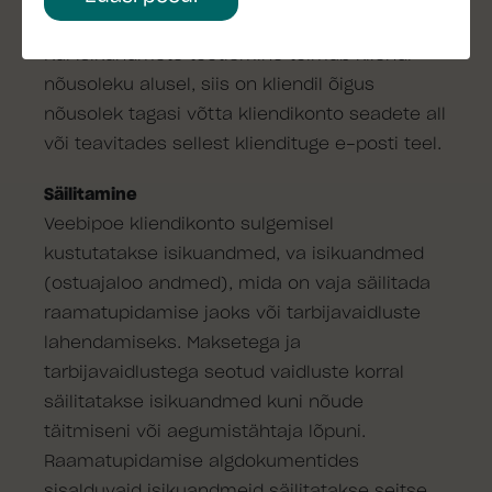
Nõusoleku tagasivõtmine
Kui isikundmete töötlemine toimub kliendi
nõusoleku alusel, siis on kliendil õigus
nõusolek tagasi võtta kliendikonto seadete all
või teavitades sellest kliendituge e-posti teel.
Säilitamine
Veebipoe kliendikonto sulgemisel
kustutatakse isikuandmed, va isikuandmed
(ostuajaloo andmed), mida on vaja säilitada
raamatupidamise jaoks või tarbijavaidluste
lahendamiseks. Maksetega ja
tarbijavaidlustega seotud vaidluste korral
säilitatakse isikuandmed kuni nõude
täitmiseni või aegumistähtaja lõpuni.
Raamatupidamise algdokumentides
sisalduvaid isikuandmeid säilitatakse seitse