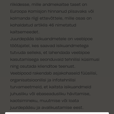
riikidesse, mille andmekaitse taset on
Euroopa Komisjon hinnanud piisavaks või
kolmanda riigi ettevõttele, mille osas on
kohaldatud artiklis 46 nimetatud
kaitsemeedet.
Juurdepääs isikuandmetele on veebipoe
töötajatel, kes saavad isikuandmetega
tutvuda selleks, et lahendada veebipoe
kasutamisega seonduvaid tehnilisi küsimusi
ning osutada klienditoe teenust.
Veebipood rakendab asjakohaseid füüsilisi,
organisatsioonilisi ja infotehnilisi
turvameetmeid, et kaitsta isikuandmeid
juhusliku või ebaseadusliku hävitamise,
kaotsimineku, muutmise või loata
juurdepääsu ja avalikustamise eest.