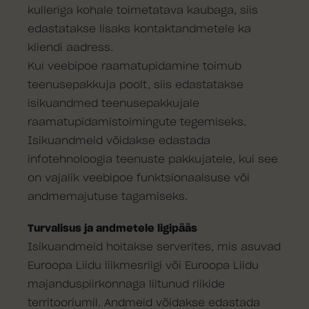
kulleriga kohale toimetatava kaubaga, siis
edastatakse lisaks kontaktandmetele ka
kliendi aadress.
Kui veebipoe raamatupidamine toimub
teenusepakkuja poolt, siis edastatakse
isikuandmed teenusepakkujale
raamatupidamistoimingute tegemiseks.
Isikuandmeid võidakse edastada
infotehnoloogia teenuste pakkujatele, kui see
on vajalik veebipoe funktsionaalsuse või
andmemajutuse tagamiseks.
Turvalisus ja andmetele ligipääs
Isikuandmeid hoitakse serverites, mis asuvad
Euroopa Liidu liikmesriigi või Euroopa Liidu
majanduspiirkonnaga liitunud riikide
territooriumil. Andmeid võidakse edastada