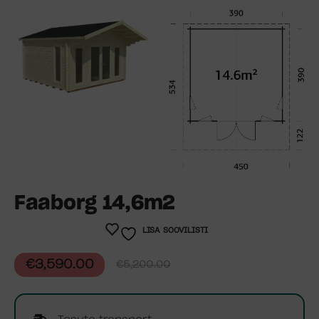
Faaborg 14,6m2
LISA SOOVILISTI
€
3,590.00
€
5,200.00