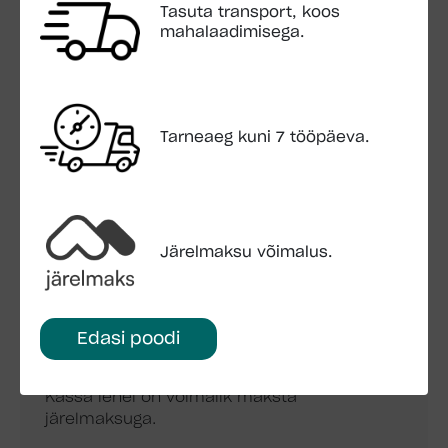
Põrandalaud: 19mm
Tasuta transport, koos
mahalaadimisega.
Ukseava mõõdud: 151x186cm
Aknaava mõõdud: 44x157cm
Pakend: 6,0×1,2×0,7m, 1300kg
Tarneaeg kuni 7 tööpäeva.
LISA OSTUKORVI
KÜSI LISAINFOT
Järelmaksu võimalus.
Edasi poodi
JÄRELMAKS
Kassa lehel on võimalik maksta
järelmaksuga.