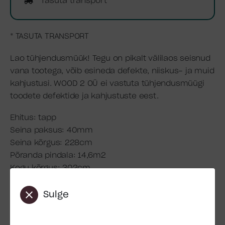
Tasuta transport
* TASUTA TRANSPORT
Lao tühjendusmüük! Tegu on pikalt välilaos seisnud
vana tootega, võib esineda defekte, niiskus- ja muid
kahjustusi. WOOD 2 OÜ ei vastuta tühjendusmüügi
toodete defektide ja kahjustuste eest.
Ehitus: tapp
Seina paksus: 40mm
Seina kõrgus: 228cm
Põranda pindala: 14,6m2
Kogu kõrgus: 302cm
Ruumala: 39,3m3
Katuse üleulatus: 122cm
Sulge
Katuse pindala: 24,8m2
Katusekalle: 18°