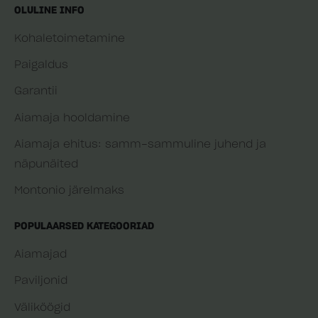
OLULINE INFO
Kohaletoimetamine
Paigaldus
Garantii
Aiamaja hooldamine
Aiamaja ehitus: samm-sammuline juhend ja
näpunäited
Montonio järelmaks
POPULAARSED KATEGOORIAD
Aiamajad
Paviljonid
Väliköögid