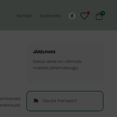
0
0
Kontakt
Oluline info
JÄRELMAKS
Kassa lehel on võimalik
maksta järelmaksuga.
jaminevaid
Tasuta transport
randalauad