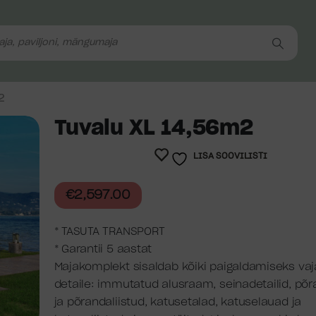
2
Tuvalu XL 14,56m2
LISA SOOVILISTI
€
2,597.00
* TASUTA TRANSPORT
* Garantii 5 aastat
Majakomplekt sisaldab kõiki paigaldamiseks va
detaile: immutatud alusraam, seinadetailid, põ
ja põrandaliistud, katusetalad, katuselauad ja