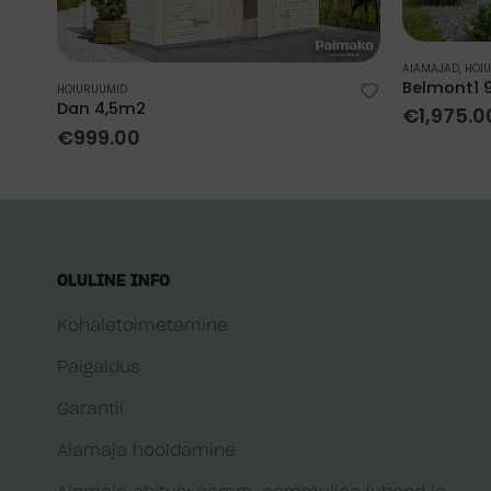
AIAMAJAD
,
HOI
Belmont1 
HOIURUUMID
Dan 4,5m2
€
1,975.0
€
999.00
OLULINE INFO
Kohaletoimetamine
Paigaldus
Garantii
Aiamaja hooldamine