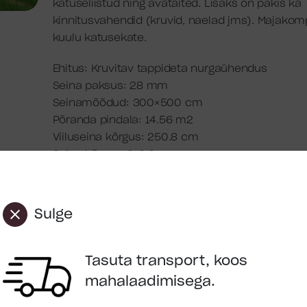
katuseliistud ning avatäited. Lisaks on pakis ka
kinnitusvahendid (kruvid, naelad jms). Majakomp
kuulu katusekate.
Ehitus: Kruvitav tappideta nurgaühendus
Seina paksus: 28 mm
Seinamõõdud: 300×500 cm
Põranda pindala: 14.56 m2
Viiluseina kõrgus: 250.8 cm
Seina kõrgus: 210.9 cm
Katuse üleulatus: 20 cm
Katuse pindala: 18.36 m2
Katusekalle: 13°
Sulge
Uks: 1 x 1494 x 1850 mm, 1 x 775 x 1850 mm
Pakend: 560x118x58 cm 979 kg
Tasuta transport, koos
Kategooria:
Hoiuruumid
mahalaadimisega.