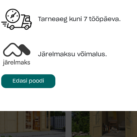
Tarneaeg kuni 7 tööpäeva.
KÜSI LISAINFOT
LISA OSTUKORVI
Järelmaksu võimalus.
Edasi poodi
NE
POPULAARNE