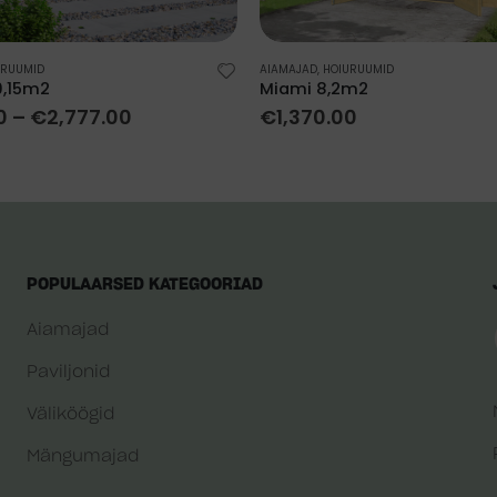
URUUMID
AIAMAJAD
,
HOIURUUMID
9,15m2
Miami 8,2m2
0
–
€
2,777.00
€
1,370.00
POPULAARSED KATEGOORIAD
Aiamajad
Paviljonid
Väliköögid
Mängumajad