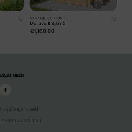
AIAMAJAD
,
HOIURUUMID
AIAM
Morava B 3,4m2
Bal
€
1,100.00
€
1
JÄLGI MEID
Müügitingimused
Privaatsuspoliitika