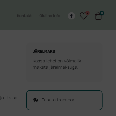
0
0
Kontakt
Oluline info
JÄRELMAKS
Kassa lehel on võimalik
maksta järelmaksuga.
ja -talad
Tasuta transport