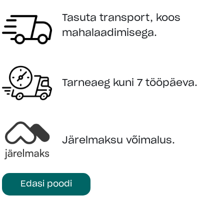
VÄRV
Tasuta transport, koos
mahalaadimisega.
Tarneaeg kuni 7 tööpäeva.
KÜSI LISAINFOT
LISA OSTUKORVI
Järelmaksu võimalus.
Edasi poodi
stlemata