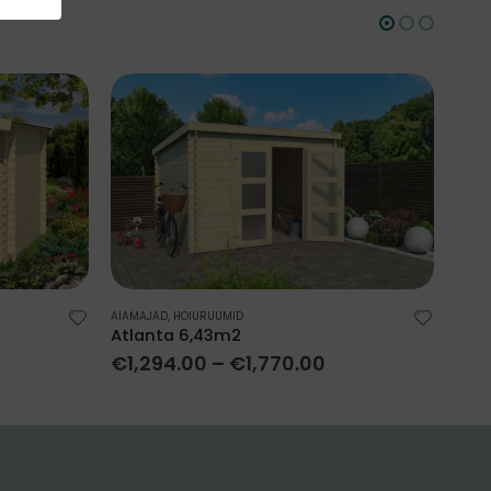
AIAMAJAD
,
HOIURUUMID
AIAM
Atlanta 6,43m2
Jell
€
1,294.00
–
€
1,770.00
€
1