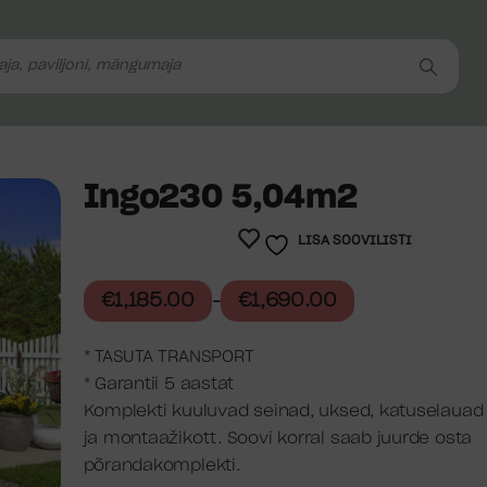
Ingo230 5,04m2
LISA SOOVILISTI
€
1,185.00
€
1,690.00
–
* TASUTA TRANSPORT
* Garantii 5 aastat
Komplekti kuuluvad seinad, uksed, katuselauad 
ja montaažikott. Soovi korral saab juurde osta
põrandakomplekti.