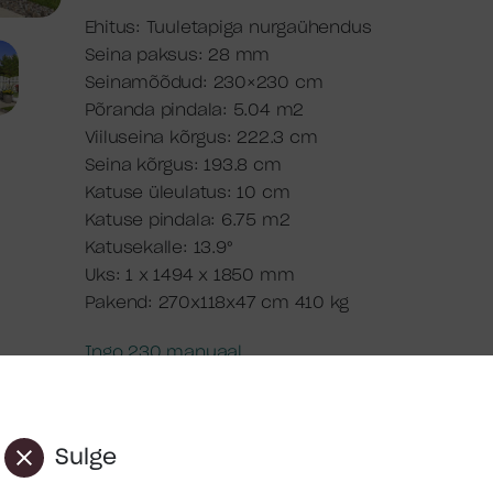
Ehitus: Tuuletapiga nurgaühendus
Seina paksus: 28 mm
Seinamõõdud: 230×230 cm
Põranda pindala: 5.04 m2
Viiluseina kõrgus: 222.3 cm
Seina kõrgus: 193.8 cm
Katuse üleulatus: 10 cm
Katuse pindala: 6.75 m2
Katusekalle: 13.9°
Uks: 1 x 1494 x 1850 mm
Pakend: 270x118x47 cm 410 kg
Ingo 230 manuaal
Üldine paigaldusjuhend
SKU:
-
Sulge
Kategooria:
Hoiuruumid