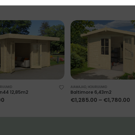
URUUMID
AIAMAJAD
,
HOIURUUMID
n44 12,85m2
Baltimore 6,43m2
00
€
1,285.00
–
€
1,780.00