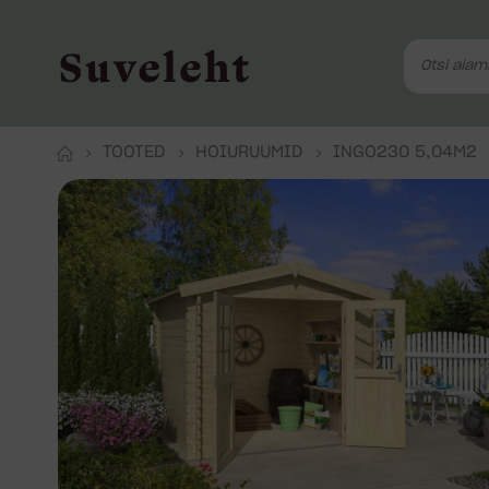
TOOTED
HOIURUUMID
INGO230 5,04M2