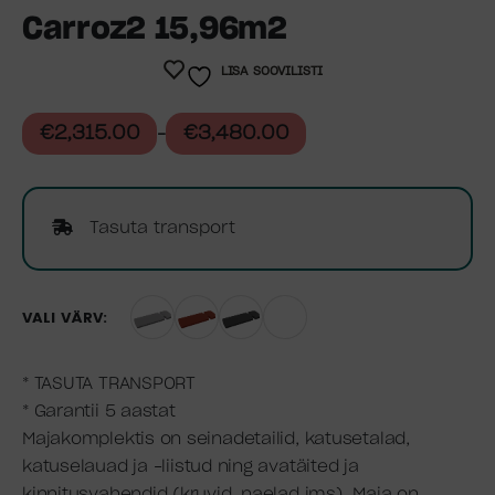
Carroz2 15,96m2
LISA SOOVILISTI
€
2,315.00
€
3,480.00
–
Tasuta transport
VÄRV
* TASUTA TRANSPORT
* Garantii 5 aastat
Majakomplektis on seinadetailid, katusetalad,
katuselauad ja –liistud ning avatäited ja
kinnitusvahendid (kruvid, naelad jms). Maja on