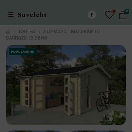
0
0
TOOTED
AIAMAJAD
,
HOIURUUMID
CARROZ2 15,96M2
POPULAARNE