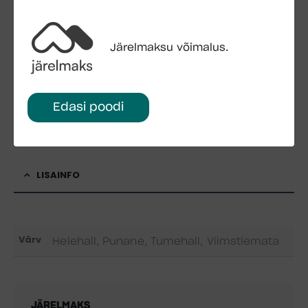
SKU:
-
Kategooriad:
Aiamajad
,
Hoiuruumid
Järelmaksu võimalus.
Edasi poodi
LISA OSTUKORVI
KÜSI LISAINFOT
LISAINFO
Värv
Helehall, Punane, Tumehall, Viimstlemata
JÄRELMAKS