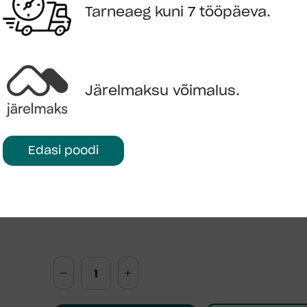
Sisaldub hinnas
Tarneaeg kuni 7 tööpäeva.
Maha laadimisega
Montaaživahendid:
Sisalduvad hinnas
Järelmaksu võimalus.
Maja tarnitakse värvimata kujul
5 aastat garantiid
Laste mängumaja vastab Euroopa Standardite E
Edasi poodi
EN 71-8 ja EL direktiividele 2009/48/EÜ
TÜV-sertifitseeritud toode (ID 0000075540)
Kategooria:
Mängumajad