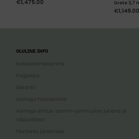
€
1,475.00
Grete 3,7 
€
1,149.0
OLULINE INFO
Kohaletoimetamine
Paigaldus
Garantii
Aiamaja hooldamine
Aiamaja ehitus: samm-sammuline juhend ja
näpunäited
Montonio järelmaks