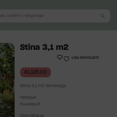
Stina 3,1 m2
LISA SOOVILISTI
€
1,125.00
Stina 3,1 m2 terrassiga
Materjal:
Kuusepuit
Üldmõõdud: