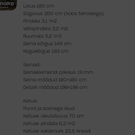
Laius 180 cm
Sügavus 260 cm (koos terrassiga)
Pindala 3,1 m2
Välispindala 3,2 m2
Ruumala 5,2 m3
Seina kõrgus 149 cm
Kogukõrgus 193 cm
Seinad:
Seinaelemendi paksus 19 mm
Seina mõõdud 180×180 cm
Detaili mõõdud 196×196 cm
Katus:
Punni ja soonega laud
Katuse üleulatuvus 70 cm
Katuse pindala 6,2 m2
Katuse kaldenurk 23,5 kraadi