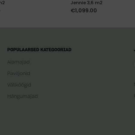
m2
Jennie 3,6 m2
0
€
1,099.00
POPULAARSED KATEGOORIAD
Aiamajad
Paviljonid
Väliköögid
Mängumajad