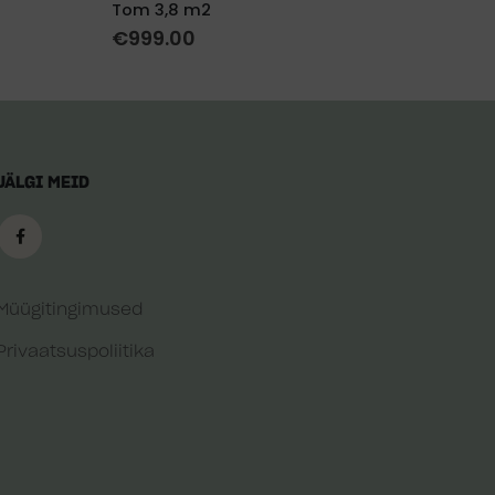
Tom 3,8 m2
€
1,
€
999.00
JÄLGI MEID
Müügitingimused
Privaatsuspoliitika