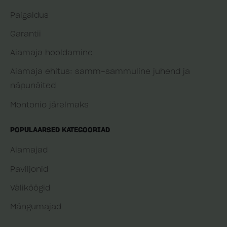
Paigaldus
Garantii
Aiamaja hooldamine
Aiamaja ehitus: samm-sammuline juhend ja
näpunäited
Montonio järelmaks
POPULAARSED KATEGOORIAD
Aiamajad
Paviljonid
Väliköögid
Mängumajad