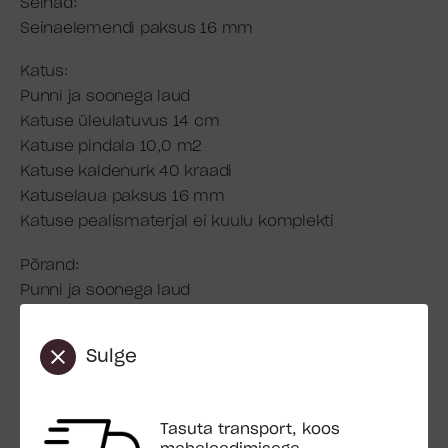
Seinad:
Seinaelemendi paksus 16 mm
Katus:
Punni ja soonega laud
Katuse üleulatuvus 14 cm
Katuse pindala 10,0 m2
Katuse kaldenurk 40 kraadi
Katuselaua paksus 16 mm
Katuse pealismaterjal ei kuulu komplekti
Põrand:
Punni ja soonega laud
Põrandalaua paksus 16 mm
Sulge
Aknad:
Pleksiklaas
Mitteavanevad aknad
Tasuta transport, koos
Aknaava mõõdud 38×54 cm