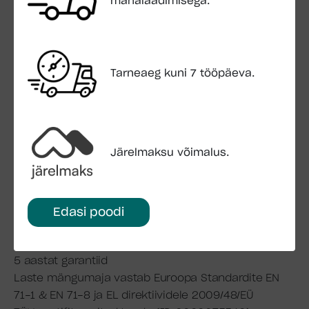
mahalaadimisega.
Uks:
Ukseava mõõdud 58×112 cm
Pakend:
Tarneaeg kuni 7 tööpäeva.
Paki mõõt 2,4×1,2×0,7 m
Paki kaal 455 kg
Transport:
Sisaldub hinnas
Järelmaksu võimalus.
Maha laadimisega
Montaaživahendid:
Edasi poodi
Sisalduvad hinnas
Maja tarnitakse värvimata kujul
5 aastat garantiid
Laste mängumaja vastab Euroopa Standardite EN
71-1 & EN 71-8 ja EL direktiividele 2009/48/EÜ