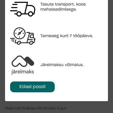
Pleksiklaas
Tasuta transport, koos
Mitteavanevad aknad
mahalaadimisega.
Aknaava mõõdud 56×56 cm
Uks:
Ukseava mõõdud 55×112 cm
Tarneaeg kuni 7 tööpäeva.
Pakend:
Paki mõõt 2,3×1,2×0,5 m
Paki kaal 347 kg
Järelmaksu võimalus.
Transport:
Sisaldub hinnas
Maha laadimisega
Edasi poodi
Montaaživahendid:
Sisalduvad hinnas
Maja tarnitakse värvimata kujul