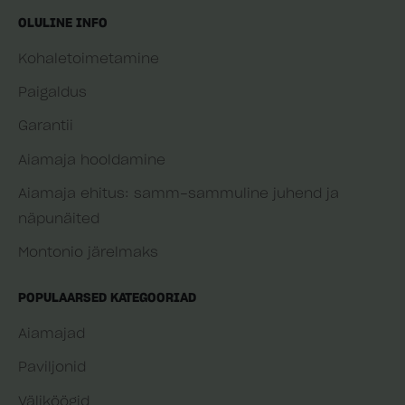
OLULINE INFO
Kohaletoimetamine
Paigaldus
Garantii
Aiamaja hooldamine
Aiamaja ehitus: samm-sammuline juhend ja
näpunäited
Montonio järelmaks
POPULAARSED KATEGOORIAD
Aiamajad
Paviljonid
Väliköögid