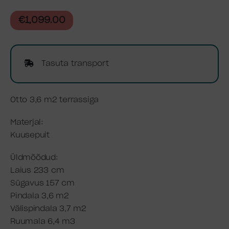
€
1,099.00
Tasuta transport
Otto 3,6 m2 terrassiga
Materjal:
Kuusepuit
Üldmõõdud:
Laius 233 cm
Sügavus 157 cm
Pindala 3,6 m2
Välispindala 3,7 m2
Ruumala 6,4 m3