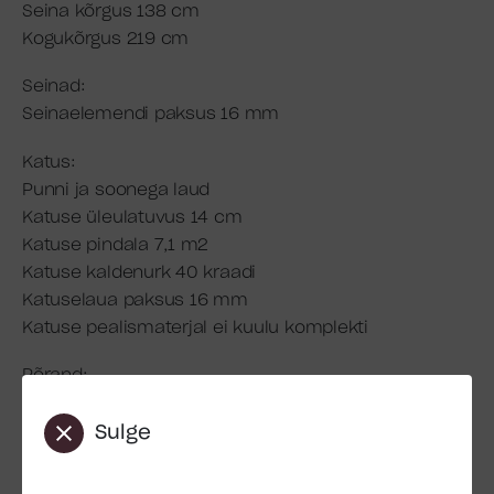
Seina kõrgus 138 cm
Kogukõrgus 219 cm
Seinad:
Seinaelemendi paksus 16 mm
Katus:
Punni ja soonega laud
Katuse üleulatuvus 14 cm
Katuse pindala 7,1 m2
Katuse kaldenurk 40 kraadi
Katuselaua paksus 16 mm
Katuse pealismaterjal ei kuulu komplekti
Põrand:
Punni ja soonega laud
Põrandalaua paksus 16 mm
Sulge
Aknad: