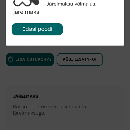
Ukseava: 102 x 182 cm
Järelmaksu võimalus.
Pakend: 1.9 x 1.2 x 0.6 m, 338 kg
1.9 x 1.2 x 0.3 m, 110 kg
Edasi poodi
LISA OSTUKORVI
KÜSI LISAINFOT
JÄRELMAKS
Kassa lehel on võimalik maksta
järelmaksuga.