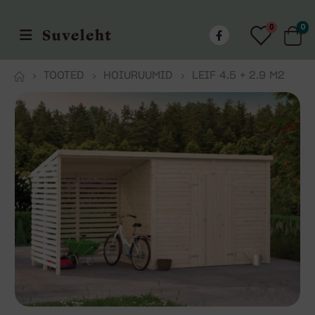
0
0
TOOTED
HOIURUUMID
LEIF 4.5 + 2.9 M2