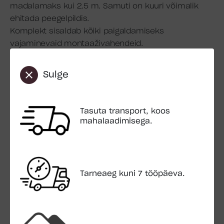
madalamaks kui 2.5 m. Samuti on kuuri võimalik
ehitada peegelpildis.
Komplekt sisaldab kõiki paigaldamiseks
vajaminevaid montaaživahendeid.
Katusekattematerjal standardkomplekti ei kuulu.
Sulge
Pindala: 4.5 m2
Välispindala: 7.8 m2
Seinaelement: 16 mm
Tasuta transport, koos
Mõõdud: 460 x 170 cm
mahalaadimisega.
Seina kõrgus: 188 cm
Kogukõrgus: 228 cm
Ruumala 8.8 m3
Katuse üleulatus: 8 cm
Tarneaeg kuni 7 tööpäeva.
Katuse pindala: 8.8 m2
Katuse kaldenurk: 12.0°
Katuselauad: 16 mm
Põrandalauad: 16 mm