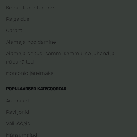
Kohaletoimetamine
Paigaldus
Garantii
Aiamaja hooldamine
Aiamaja ehitus: samm-sammuline juhend ja
näpunäited
Montonio järelmaks
POPULAARSED KATEGOORIAD
Aiamajad
Paviljonid
Väliköögid
Mängumajad