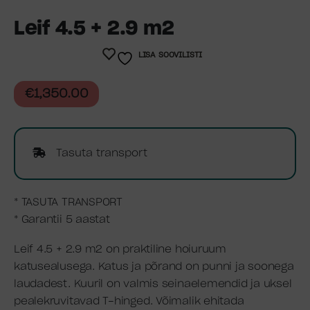
Leif 4.5 + 2.9 m2
LISA SOOVILISTI
€
1,350.00
Tasuta transport
* TASUTA TRANSPORT
* Garantii 5 aastat
Leif 4.5 + 2.9 m2 on praktiline hoiuruum
katusealusega. Katus ja põrand on punni ja soonega
laudadest. Kuuril on valmis seinaelemendid ja uksel
pealekruvitavad T-hinged. Võimalik ehitada