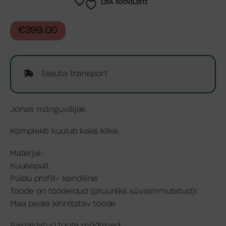
LISA SOOVILISTI
€
399.00
Tasuta transport
Jonas mänguväljak
Komplekti kuulub kaks kiike.
Materjal:
Kuusepuit
Puidu profiil- kandiline
Toode on töödeldud (pruuniks süvaimmutatud)!
Maa peale kinnitatav toode
Paigaldatud toote mõõtmed: