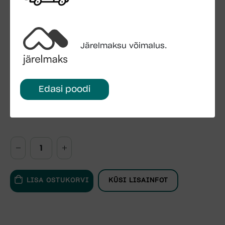
Maha laadimisega (Mahalaadimiskohas peab olema
kõva pinnakate)
Montaaživahendid:
Järelmaksu võimalus.
Sisalduvad hinnas
Kinnitusankrud ei kuulu komplekti
Laste mängumaja vastab Euroopa Standardite EN
Edasi poodi
71-1 & EN 71-8 ja EL direktiividele 2009/48/EÜ
FSC- sertifitseeritud toode
LISA OSTUKORVI
KÜSI LISAINFOT