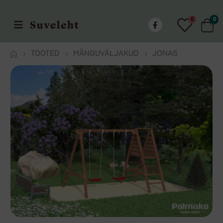
0
0
TOOTED
MÄNGUVÄLJAKUD
JONAS