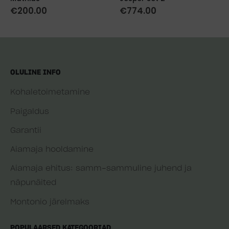
€
200.00
€
774.00
OLULINE INFO
Kohaletoimetamine
Paigaldus
Garantii
Aiamaja hooldamine
Aiamaja ehitus: samm-sammuline juhend ja
näpunäited
Montonio järelmaks
POPULAARSED KATEGOORIAD