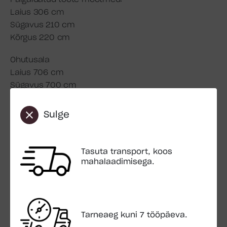
Laius 306 cm
Sügavus 210 cm
Kõrgus 220 cm
Ohutusala
Laius 706 cm
Sügavus 700 cm
Detaili diameeter- mõõtmed
Sulge
Emapuu 90 mm
Tugipost 70×70 mm
Tasuta transport, koos
Pakend:
mahalaadimisega.
Paki mõõt 2,4×0,4×0,4 m
Paki kaal 70 kg
Transport:
Sisaldub hinnas
Tarneaeg kuni 7 tööpäeva.