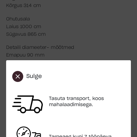
Kõrgus 314 cm
Ohutusala
Laius 1000 cm
Sügavus 865 cm
Detaili diameeter- mõõtmed
Emapuu 90 mm
Tugipost 70×70 mm
Sulge
Platvormi kõrgus liumäele 120 cm
Pakend:
Paki mõõt 2,4×1,2×1,1 m
Tasuta transport, koos
mahalaadimisega.
Paki kaal 380 kg
Transport:
Sisaldub hinnas
Maha laadimisega (Mahalaadimiskohas peab olema
Tarneaeg kuni 7 tööpäeva.