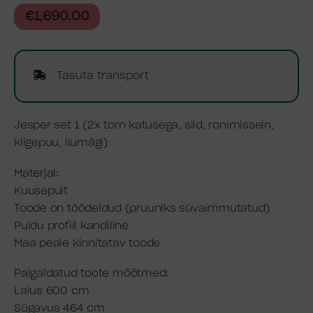
€
1,690.00
Tasuta transport
Jesper set 1 (2x torn katusega, sild, ronimissein,
kiigepuu, liumägi)
Materjal:
Kuusepuit
Toode on töödeldud (pruuniks süvaimmutatud)
Puidu profiil kandiline
Maa peale kinnitatav toode
Paigaldatud toote mõõtmed:
Laius 600 cm
Sügavus 464 cm