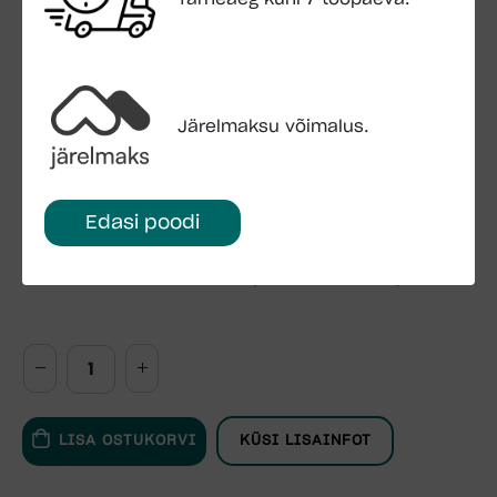
kõva pinnakate)
Montaaživahendid:
Sisalduvad hinnas
Kinnitusankrud ei kuulu komplekti
Järelmaksu võimalus.
Tugev liimpuidust kiigepuu
Laste mängumaja vastab Euroopa Standardite EN
Edasi poodi
71-1 & EN 71-8 ja EL direktiividele 2009/48/EÜ
FSC- sertifitseeritud toode
TÜV-sertifitseeritud toode (ID 0000075540)
LISA OSTUKORVI
KÜSI LISAINFOT