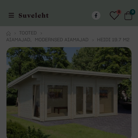
0
0
TOOTED
AIAMAJAD
,
MODERNSED AIAMAJAD
HEIDI 19.7 M2