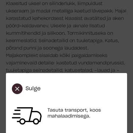
Klaasitud uksel on silinderlukk, liimpuidust
ukseraam ja madal metalliga kaetud lävepakk. Majal
karastatud kahekordsest klaasist avatäited ja aken
pöörd-kaldavanev. Uksele ja aknale lisatud
kummitihendid ja silikoon. Tormikinnituseks on
keermeslatid. Seinadetailid on tuuletapiga. Katus,
põrand punni ja soonega laudadest.
Majakomplekt sisaldab kõiki paigaldamiseks
vajaminevaid detaile: kastetud vundamendiprussid,
tuuletapiga seinadetailid, katusetalad, -lauad ja -
liistud, põrandalauad ning avatäited. Lisaks on pakis
ka kinnitusvahendid (kruvid, naelad jms).
Sulge
Katusekattematerjal standardkomplekti ei kuulu.
Ehitus: Tuuletapiga seinadetailid
Tasuta transport, koos
Pindala: 19.7 m2
mahalaadimisega.
Välispindala: 21.1 m2
Ruumala: 49.5 m3