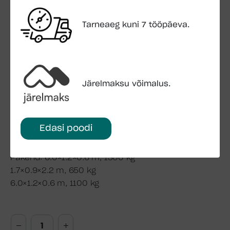
Seina paksus: 70 mm
Seinamõõdud: 620 x 340 cm
Tarneaeg kuni 7 tööpäeva.
Seina kõrgus: 229 cm
Kogukõrgus: 302 cm
Põranda pindala: 19.7 m2
Katuse üleulatus: 79 cm
Katuse pindala: 36.5 m2
Järelmaksu võimalus.
Katusekalle: 9.2°
Katuselauad: 19 mm
Põrandalauad: 28 mm
Edasi poodi
Ukseava: 148 x 203 cm
Aknaava: 82 x 198 cm
Pakend: 6.0×1.2×0.6 m, 1300 kg
1.7×0.9×2.2 m, 650 kg
6.0×1.2×0.6 m, 1100 kg