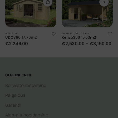
AIAMAJAD
AIAMAJAD
,
VÄLIKÖÖGID
UDO380 17,76m2
Kenzo300 15,63m2
€
2,249.00
€
2,530.00
–
€
3,150.00
OLULINE INFO
Kohaletoimetamine
Paigaldus
Garantii
Aiamaja hooldamine