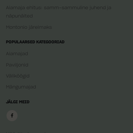
Aiamaja ehitus: samm-sammuline juhend ja
näpunäited
Montonio järelmaks
POPULAARSED KATEGOORIAD
Aiamajad
Paviljonid
Väliköögid
Mängumajad
JÄLGI MEID