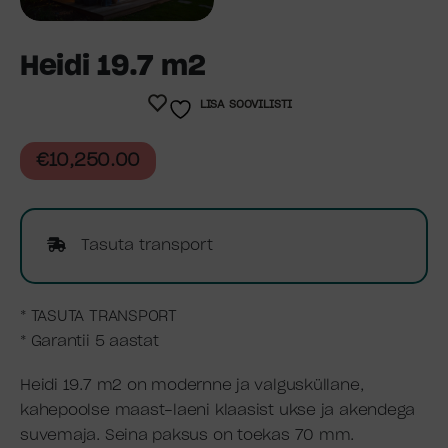
Heidi 19.7 m2
LISA SOOVILISTI
€
10,250.00
Tasuta transport
* TASUTA TRANSPORT
* Garantii 5 aastat
Heidi 19.7 m2 on modernne ja valgusküllane,
kahepoolse maast-laeni klaasist ukse ja akendega
suvemaja. Seina paksus on toekas 70 mm.