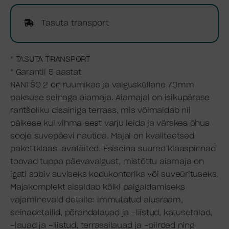
Tasuta transport
* TASUTA TRANSPORT
* Garantii 5 aastat
RANTŠO 2 on ruumikas ja valgusküllane 70mm
paksuse seinaga aiamaja. Aiamajal on isikupärase
rantšoliku disainiga terrass, mis võimaldab nii
päikese kui vihma eest varju leida ja värskes õhus
sooje suvepäevi nautida. Majal on kvaliteetsed
pakettklaas-avatäited. Esiseina suured klaaspinnad
toovad tuppa päevavalgust, mistõttu aiamaja on
igati sobiv suviseks kodukontoriks või suveürituseks.
Majakomplekt sisaldab kõiki paigaldamiseks
vajaminevaid detaile: immutatud alusraam,
seinadetailid, põrandalauad ja -liistud, katusetalad,
-lauad ja -liistud, terrassilauad ja -piirded ning