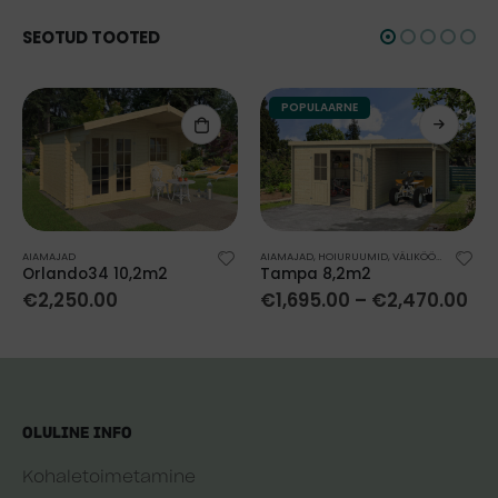
SEOTUD TOOTED
POPULAARNE
AIAMAJAD
AIAMAJAD
,
HOIURUUMID
,
VÄLIKÖÖGID
Orlando34 10,2m2
Tampa 8,2m2
€
2,250.00
€
1,695.00
–
€
2,470.00
OLULINE INFO
Kohaletoimetamine