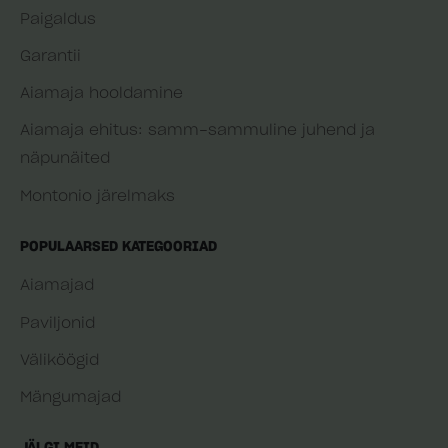
Paigaldus
Garantii
Aiamaja hooldamine
Aiamaja ehitus: samm-sammuline juhend ja
näpunäited
Montonio järelmaks
POPULAARSED KATEGOORIAD
Aiamajad
Paviljonid
Väliköögid
Mängumajad