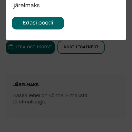
200x106x65 cm 400 kg
Edasi poodi
LISA OSTUKORVI
KÜSI LISAINFOT
JÄRELMAKS
Kassa lehel on võimalik maksta
järelmaksuga.