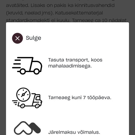
avatäited. Lisaks on pakis ka kinnitusvahendid
(kruvid, naelad jms). Katusekattematerjal
standardkomplekti ei kuulu. Tarneaeg ca 10 nädalat.
Ehitus: Tuuletapiga nurgaühendus
Sulge
Seina paksus: 70 mm
Seinamõõdud: 370×540 cm
Põranda pindala: 18.73 m2
Tasuta transport, koos
Viiluseina kõrgus: 244.8 cm
mahalaadimisega.
Seina kõrgus: 217.6 cm
Katuse üleulatus: 30 cm
Katuse pindala: 35.1 m2
Katusekalle: 10°
Tarneaeg kuni 7 tööpäeva.
Uks: 1 x 1580 x 2000 mm 2+
Aken: 1 x 1060 x 1280 mm 2+
1 x 1060 x 1280 mm 2+
Pakend
600x114x96 cm 1904 kg
Järelmaksu võimalus.