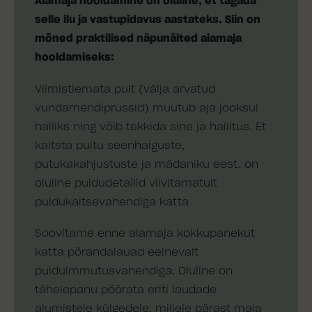
Aiamaja hooldamine on oluline, et tagada
selle ilu ja vastupidavus aastateks. Siin on
mõned praktilised näpunäited aiamaja
hooldamiseks:
Viimistlemata puit (välja arvatud
vundamendiprussid) muutub aja jooksul
halliks ning võib tekkida sine ja hallitus. Et
kaitsta puitu seenhaiguste,
putukakahjustuste ja mädaniku eest, on
oluline puidudetailid viivitamatult
puidukaitsevahendiga katta
Soovitame enne aiamaja kokkupanekut
katta põrandalauad eelnevalt
puiduimmutusvahendiga. Oluline on
tähelepanu pöörata eriti laudade
alumistele külgedele, millele pärast maja