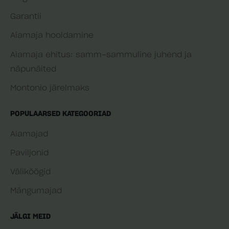
Garantii
Aiamaja hooldamine
Aiamaja ehitus: samm-sammuline juhend ja
näpunäited
Montonio järelmaks
POPULAARSED KATEGOORIAD
Aiamajad
Paviljonid
Väliköögid
Mängumajad
JÄLGI MEID