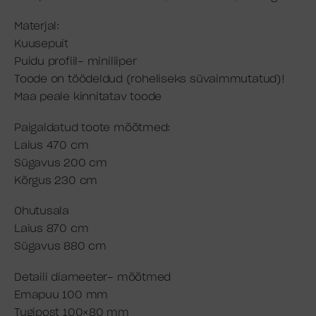
Materjal:
Kuusepuit
Puidu profiil- miniliiper
Toode on töödeldud (roheliseks süvaimmutatud)!
Maa peale kinnitatav toode
Paigaldatud toote mõõtmed:
Laius 470 cm
Sügavus 200 cm
Kõrgus 230 cm
Ohutusala
Laius 870 cm
Sügavus 880 cm
Detaili diameeter- mõõtmed
Emapuu 100 mm
Tugipost 100×80 mm