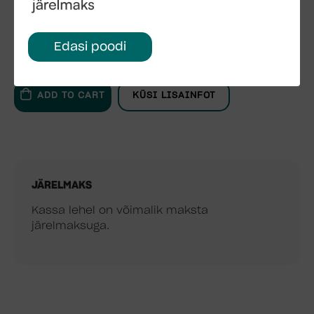
Edasi poodi
ADD TO CART
KÜSI LISAINFOT
JÄRELMAKS
Kassa lehel on võimalik maksta
järelmaksuga.