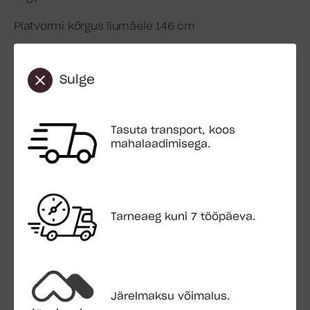
Platvormi kõrgus liumäele 146 cm
Pakend:
Paki mõõt 4,0×0,5×0,3 m
Sulge
Paki kaal 161 kg
Transport:
Tasuta transport, koos
Sisaldub hinnas
mahalaadimisega.
Maha laadimisega (Mahalaadimiskohas peab olema
kõva pinnakate)
Montaaživahendid:
Tarneaeg kuni 7 tööpäeva.
Sisalduvad hinnas
Kinnitusankrud ei kuulu komplekti
Laste mängumaja vastab Euroopa Standardite EN
71-1 & EN 71-8 ja EL direktiividele 2009/48/EÜ
Järelmaksu võimalus.
FSC- sertifitseeritud toode