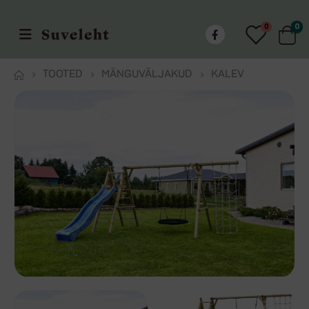
0
0
TOOTED
MÄNGUVÄLJAKUD
KALEV