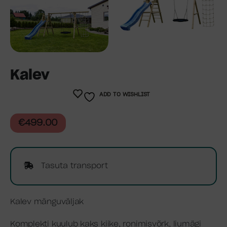
Kalev
ADD TO WISHLIST
€
499.00
Tasuta transport
Kalev mänguväljak
Komplekti kuulub kaks kiike, ronimisvõrk, liumägi