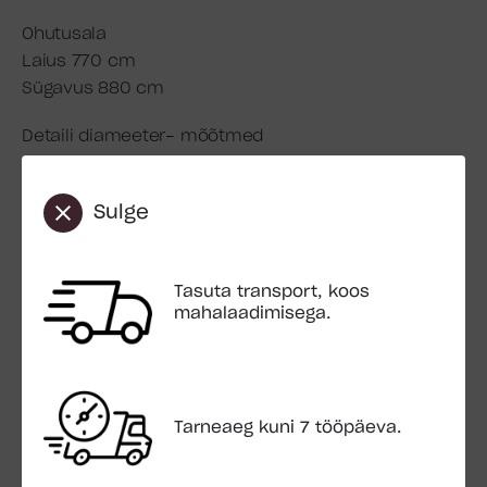
Ohutusala
Laius 770 cm
Sügavus 880 cm
Detaili diameeter- mõõtmed
Emapuu 100 mm
Tugipost 80×64 mm
Sulge
Pakend:
Paki mõõt 3,0×0,4×0,2 m
Tasuta transport, koos
Paki kaal 98 kg
mahalaadimisega.
Transport:
Sisaldub hinnas
Maha laadimisega (Mahalaadimiskohas peab olema
kõva pinnakate)
Tarneaeg kuni 7 tööpäeva.
Montaaživahendid: