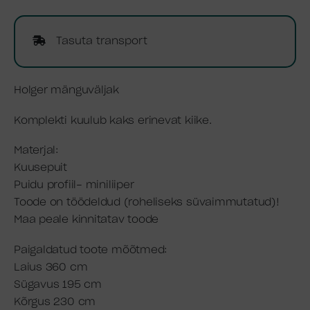
Tasuta transport
Holger mänguväljak
Komplekti kuulub kaks erinevat kiike.
Materjal:
Kuusepuit
Puidu profiil- miniliiper
Toode on töödeldud (roheliseks süvaimmutatud)!
Maa peale kinnitatav toode
Paigaldatud toote mõõtmed:
Laius 360 cm
Sügavus 195 cm
Kõrgus 230 cm