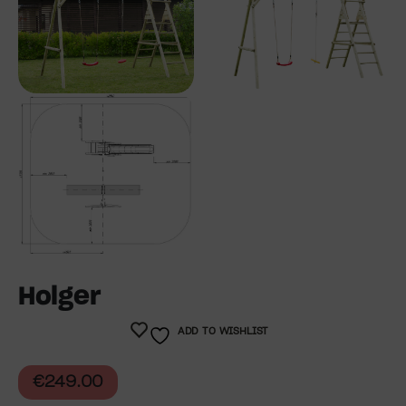
Holger
ADD TO WISHLIST
€
249.00