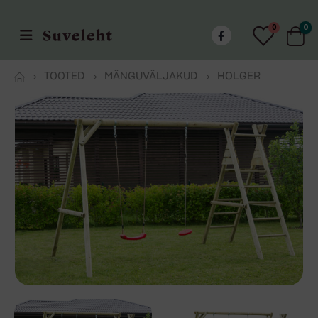
0
0
TOOTED
MÄNGUVÄLJAKUD
HOLGER