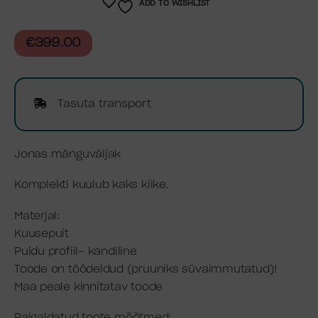
ADD TO WISHLIST
€
399.00
Tasuta transport
Jonas mänguväljak
Komplekti kuulub kaks kiike.
Materjal:
Kuusepuit
Puidu profiil- kandiline
Toode on töödeldud (pruuniks süvaimmutatud)!
Maa peale kinnitatav toode
Paigaldatud toote mõõtmed: