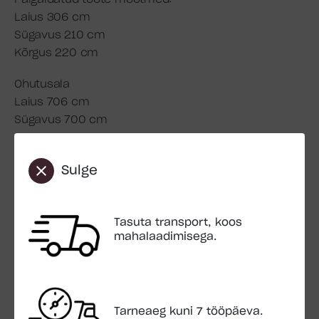
Laius 306 cm
Sügavus 210 cm
Kõrgus 220 cm
Ohutusala
Laius 706 cm
Sügavus 700 cm
Detaili diameeter- mõõtmed
Emapuu 90 mm
Sulge
Tugipost 70×70 mm
Pakend:
Tasuta transport, koos
Paki mõõt 2,4×0,4×0,4 m
mahalaadimisega.
Paki kaal 70 kg
Transport:
Sisaldub hinnas
Tarneaeg kuni 7 tööpäeva.