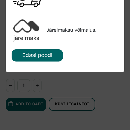
Maha laadimisega (Mahalaadimiskohas peab olema
kõva pinnakate)
Montaaživahendid:
Sisalduvad hinnas
Järelmaksu võimalus.
Kinnitusankrud ei kuulu komplekti
Laste mängumaja vastab Euroopa Standardite EN
71-1 & EN 71-8 ja EL direktiividele 2009/48/EÜ
Edasi poodi
FSC- sertifitseeritud toode
ADD TO CART
KÜSI LISAINFOT