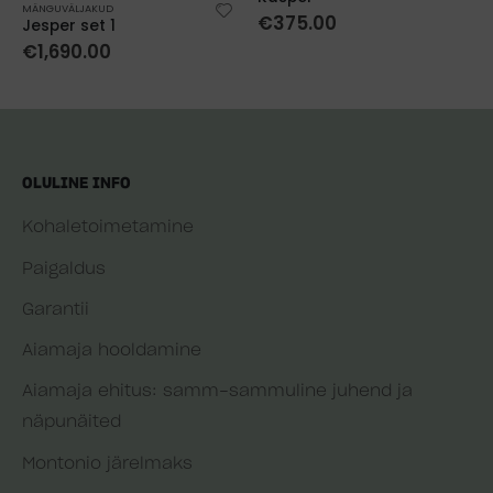
MÄNGUVÄLJAKUD
€
375.00
Jesper set 1
€
1,690.00
OLULINE INFO
Kohaletoimetamine
Paigaldus
Garantii
Aiamaja hooldamine
Aiamaja ehitus: samm-sammuline juhend ja
näpunäited
Montonio järelmaks