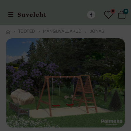
0
0
TOOTED
MÄNGUVÄLJAKUD
JONAS