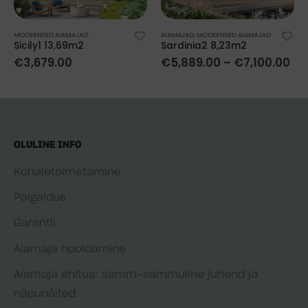
MODERNSED AIAMAJAD
AIAMAJAD
,
MODERNSED AIAMAJAD
Sicily1 13,69m2
Sardinia2 8,23m2
€
3,679.00
€
5,889.00
–
€
7,100.00
OLULINE INFO
Kohaletoimetamine
Paigaldus
Garantii
Aiamaja hooldamine
Aiamaja ehitus: samm-sammuline juhend ja
näpunäited