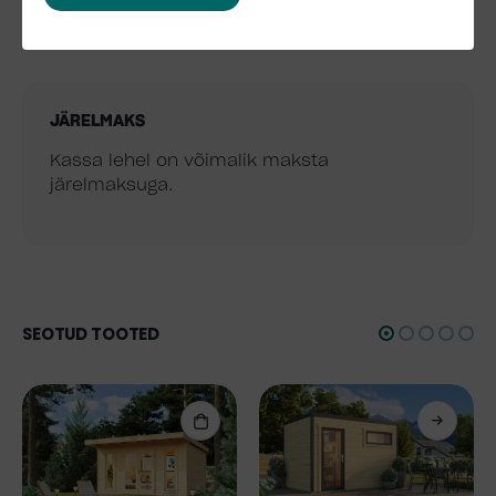
JÄRELMAKS
Kassa lehel on võimalik maksta
järelmaksuga.
SEOTUD TOOTED