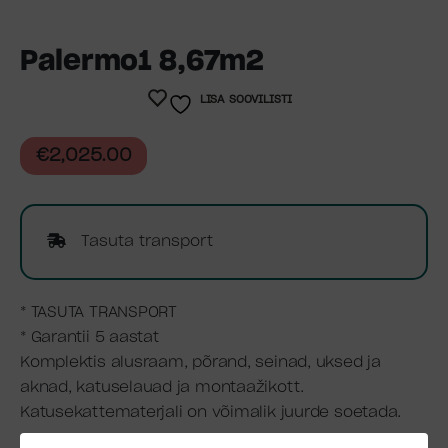
Palermo1 8,67m2
LISA SOOVILISTI
€
2,025.00
Tasuta transport
* TASUTA TRANSPORT
* Garantii 5 aastat
Komplektis alusraam, põrand, seinad, uksed ja
aknad, katuselauad ja montaažikott.
Katusekattematerjali on võimalik juurde soetada.