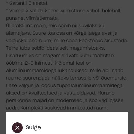
* Garantii 5 aastat
* Võimalik valida kolme viimistluse vahel: helehall,
punane, viimistlemata.
Ülipraktiline maja, mis sobib nii suvilaks kui
aiamajaks. Suure toa osa on kõrge laega avar ja
valgusküllane ruum, mille saab kööktoaks sisustada.
Teine tuba sobib ideaalselt magamistoaks.
Lisaruumiks on magamislavats kuhu mahutab
ööbima 2-3 inimest. Mõlemal toal on
alumiiniumraamidega lükanduksed, mille abil saab
ruume suurendada näiteks terrassile või õuemurule.
Lase valgus ja loodus tuppa!Alumiiniumraamidega
uksed on kvaliteetsed ja vastupidavad. Murano
perekonna majad on modernsed ja sobivad igasse
aeda. Komplekti kuuluvad immutatud raam,
põrandalauad, seinad, uksed, katusetalad ja -lauad,
montaažikott. Katusekattematerjali saab soovi
Sulge
korral juurde soetada.