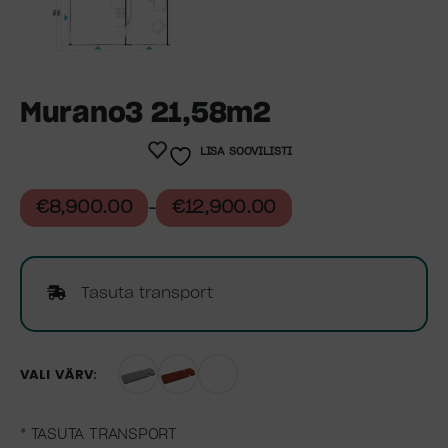
Murano3 21,58m2
LISA SOOVILISTI
€
8,900.00
€
12,900.00
–
Tasuta transport
VÄRV
* TASUTA TRANSPORT