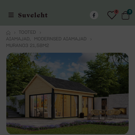
0
0
TOOTED
AIAMAJAD
,
MODERNSED AIAMAJAD
MURANO3 21,58M2