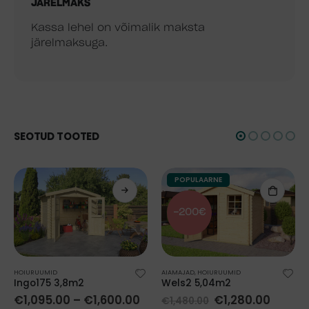
JÄRELMAKS
Kassa lehel on võimalik maksta
järelmaksuga.
SEOTUD TOOTED
POPULAARNE
-200€
HOIURUUMID
AIAMAJAD
,
HOIURUUMID
Ingo175 3,8m2
Wels2 5,04m2
€
1,095.00
–
€
1,600.00
€
1,280.00
€
1,480.00