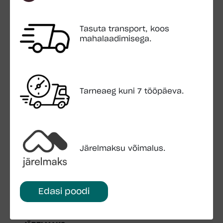
Ruumala: 20,8m3
Katuse pindala: 13,1m2
Katusekalle: 15,2°
Tasuta transport, koos
mahalaadimisega.
Katuse üleulatavus: 24cm
Katuselaud: 19mm
Põrandalaud: 19mm
Ukseava mõõdud: 156x180cm, 78x180cm
Pakend: 4,5×1,2×0,6m, 864kg
Tarneaeg kuni 7 tööpäeva.
Järelmaksu võimalus.
LISA OSTUKORVI
KÜSI LISAINFOT
Edasi poodi