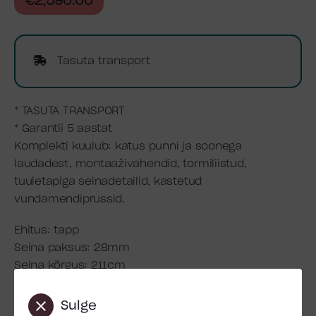
€
2,590.00
Tasuta transport
* TASUTA TRANSPORT
* Garantii 5 aastat
Komplekti kuulub: katus punni ja soonega
laudadest, montaaživahendid, tormiliistud,
tuuletapiga seinadetailid, kastetud
vundamendiprussid.
Ehitus: tapp
Seina paksus: 28mm
Seina kõrgus: 211cm
Põranda pindala: 8,9m2
Kogukõrgus: 251cm
Sulge