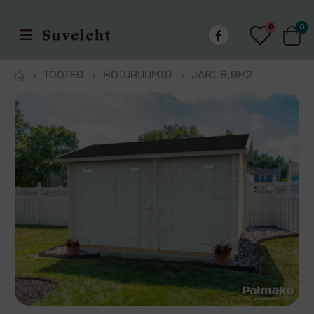
0
0
TOOTED
HOIURUUMID
JARI 8,9M2