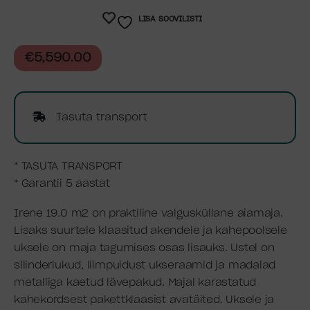
LISA SOOVILISTI
€
5,590.00
Tasuta transport
* TASUTA TRANSPORT
* Garantii 5 aastat
Irene 19.0 m2 on praktiline valgusküllane aiamaja.
Lisaks suurtele klaasitud akendele ja kahepoolsele
uksele on maja tagumises osas lisauks. Ustel on
silinderlukud, liimpuidust ukseraamid ja madalad
metalliga kaetud lävepakud. Majal karastatud
kahekordsest pakettklaasist avatäited. Uksele ja