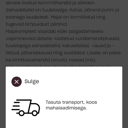
aknale lisatud kummitihendid ja silikoon.
Seinadetailid on tuuletapiga. Katus, põrand punni ja
soonega laudadest. Majal on tormiliistud ning
tugevad liimpuidust pärlinid.
Majakomplekt sisaldab kõiki paigaldamiseks
vajaminevaid detaile: kastetud vundamendiprussid,
tuuletapiga seinadetailid, katusetalad, -lauad ja -
liistud, põrandalauad ning avatäited. Lisaks on pakis
ka kinnitusvahendid (kruvid, naelad jms).
Katusekattematerjal standardkomplekti ei kuulu.
Ehitus: Tuuletapiga seinadetailid
Sulge
Pindala: 19.0 m2
Välispindala: 19.8 m2
Ruumala: 46.0 m3
Tasuta transport, koos
mahalaadimisega.
Seina paksus: 44 mm
Seinamõõdud: 360 x 570 cm
Detailimõõdud: 380 x 570 cm