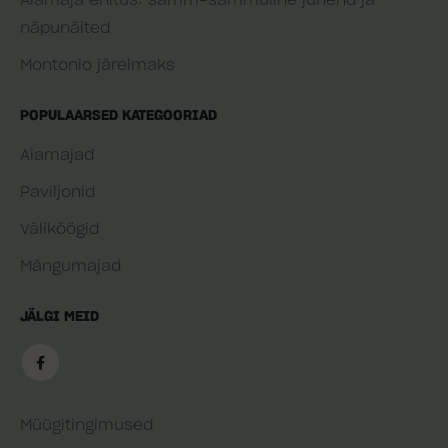
Aiamaja ehitus: samm-sammuline juhend ja
näpunäited
Montonio järelmaks
POPULAARSED KATEGOORIAD
Aiamajad
Paviljonid
Väliköögid
Mängumajad
JÄLGI MEID
Müügitingimused