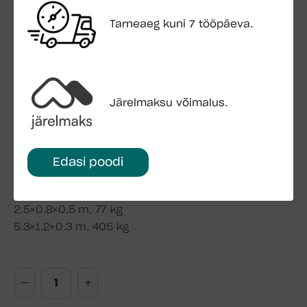
Seina kõrgus: 217 cm
Kogukõrgus: 276 cm
Tarneaeg kuni 7 tööpäeva.
Põranda pindala: 19.0 m2
Katuse üleulatus: 26 cm
Katuse pindala: 26.3 m2
Katusekalle: 16.3°
Järelmaksu võimalus.
Katuselauad: 19 mm
Põrandalauad: 19 mm
Ukseava: 114 x 186 cm
73 x 175 cm
Edasi poodi
Aknaava: 119 x 89 cm
Pakend: 6.0×1.2×0.7 m, 1325 kg
2.5×0.8×0.5 m, 77 kg
5.3×1.2×0.3 m, 405 kg