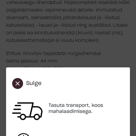
vaheuksega ühendatud. Majakomplekt sisaldab kõiki
paigaldamiseks vajaminevaid detaile: immutatud
alusraam, seinadetailid, põrandalauad ja -liistud,
katusetalad, -lauad ja -liistud ning avatäited. Lisaks
on pakis ka kinnitusvahendid (kruvid, naelad jms).
Katusekattematerjal ei kuulu komplekti.
Ehitus: Kruvitav tappideta nurgaühendus
Seina paksus: 44 mm
Seinamõõdud: 322×509 cm
Põranda pindala: 15.67 m2
Sulge
Viiluseina kõrgus: 239.4 cm
Seina kõrgus: 239.4 cm
Katuse üleulatus: 9.8 cm
Tasuta transport, koos
Katuse pindala: 17.18 m2
mahalaadimisega.
Katusekalle: 1.9°
Uks
1 x 3039 x 2026 mm