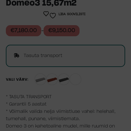
Domeo3 15,67m2
LISA SOOVILISTI
€
7,180.00
€
9,150.00
–
Tasuta transport
VÄRV
* TASUTA TRANSPORT
* Garantii 5 aastat
* Võimalik valida nelja viimistluse vahel: helehall,
tumehall, punane, viimistlemata.
Domeo 3 on kahetoaline mudel, mille ruumid on