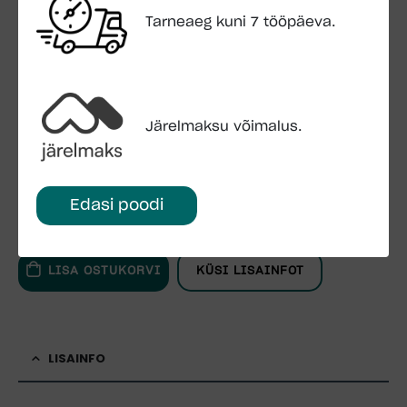
1 x 2041 x 2026 mm
Tarneaeg kuni 7 tööpäeva.
1 x 835 x 1957 mm
Aken: 2 x 1003 x 2026 mm
Pakend: 630x118x63 cm 1230 kg
245x118x41 cm 420 kg
Järelmaksu võimalus.
SKU:
-
Kategooriad:
Aiamajad
,
Modernsed aiamajad
Edasi poodi
LISA OSTUKORVI
KÜSI LISAINFOT
LISAINFO