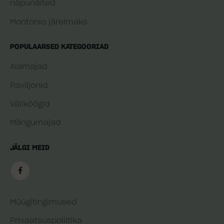
näpunäited
Montonio järelmaks
POPULAARSED KATEGOORIAD
Aiamajad
Paviljonid
Väliköögid
Mängumajad
JÄLGI MEID
Müügitingimused
Privaatsuspoliitika