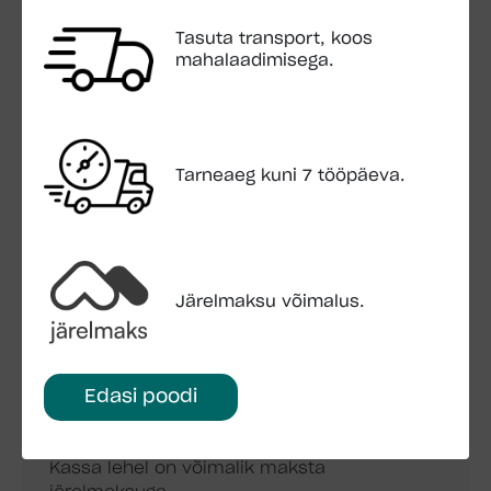
Seina kõrgus: 204 cm
Tasuta transport, koos
Katuse üleulatus: 43 cm
mahalaadimisega.
Katuse pindala: 16,7 m2
Katusekalle: 25°
Pakend: 260x120x70 cm 723 kg
Tarneaeg kuni 7 tööpäeva.
LISA OSTUKORVI
KÜSI LISAINFOT
Järelmaksu võimalus.
Edasi poodi
JÄRELMAKS
Kassa lehel on võimalik maksta