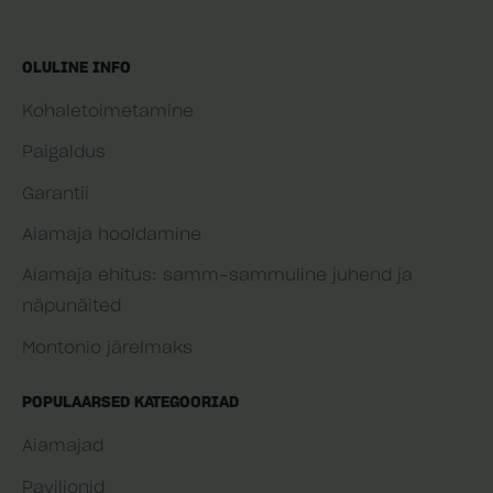
OLULINE INFO
Kohaletoimetamine
Paigaldus
Garantii
Aiamaja hooldamine
Aiamaja ehitus: samm-sammuline juhend ja
näpunäited
Montonio järelmaks
POPULAARSED KATEGOORIAD
Aiamajad
Paviljonid