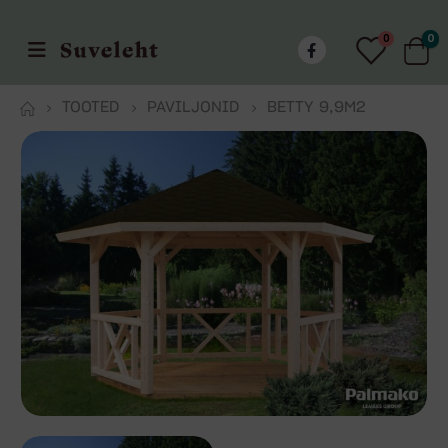
0
0
TOOTED
PAVILJONID
BETTY 9,9M2