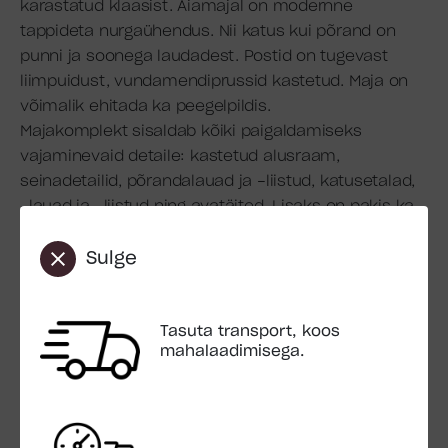
karastatud klaasist. Aiamajal on modernne
tappideta nurgaühendus. Nii katus kui põrand on
punni ja soonega laudadest. Postid on tugevast
liimpuidust, vundamendiprussid kastetud. Maja on
võimalik ehitada ka peegelpildis.
Majakomplekt sisaldab kõiki paigaldamiseks
vajaminevaid detaile: kastetud alusraam,
seinadetailid, põrandalauad ja -liistud, katusetalad,
-lauad ja -liistud ning avatäited. Lisaks on pakis ka
kinnitusvahendid (kruvid, naelad jms).
Katusekattematerjal standardkomplekti ei kuulu.
Sulge
Ehitus: Modernne tappideta nurgaühendus
Pindala: 11,2 m2
Tasuta transport, koos
Välispindala: 11,7 m2
mahalaadimisega.
Ruumala: 26.7 m3
Seina paksus: 44 mm
Seinamõõdud: 390 x 300 cm