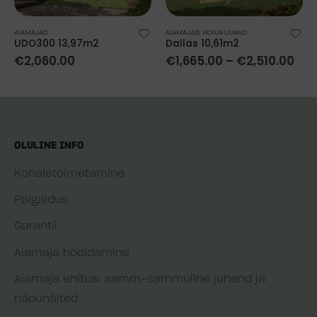
AIAMAJAD
AIAMAJAD
,
HOIURUUMID
UDO300 13,97m2
Dallas 10,61m2
€
2,060.00
€
1,665.00
–
€
2,510.00
OLULINE INFO
Kohaletoimetamine
Paigaldus
Garantii
Aiamaja hooldamine
Aiamaja ehitus: samm-sammuline juhend ja
näpunäited