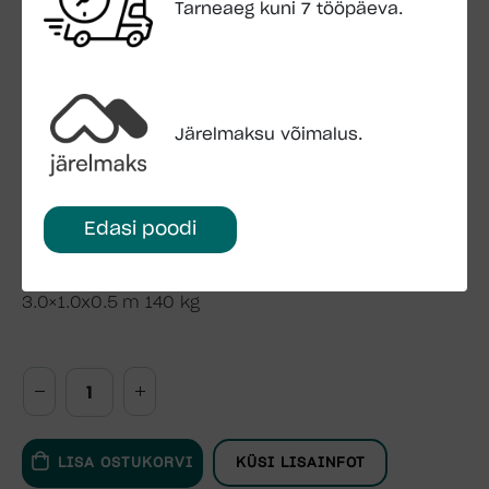
Viiluseina kõrgus: 306 cm
Tarneaeg kuni 7 tööpäeva.
Seina kõrgus: 228 cm
Kogu kõrgus: 264 cm
Põranda pindala: 11.2 m2
Põrandalauad: 19 mm
Järelmaksu võimalus.
Katuse üleulatus: 82 cm
Katuse pindala: 17,2 m2
Katusekalle: 4.4°
Katuselauad: 19 mm
Edasi poodi
Ukseava: 88 x 187 cm; 176 x 187 cm
Pakend: 4.5×1.2×0.7 m 1022 kg
3.0×1.0x0.5 m 140 kg
LISA OSTUKORVI
KÜSI LISAINFOT