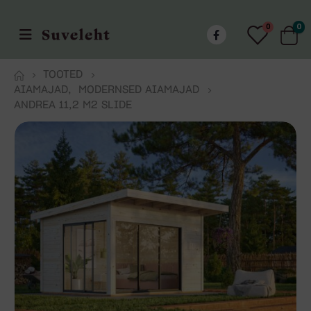
0
0
TOOTED
AIAMAJAD
,
MODERNSED AIAMAJAD
ANDREA 11,2 M2 SLIDE