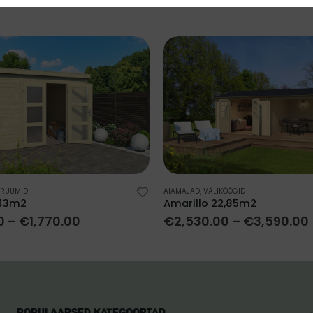
URUUMID
AIAMAJAD
,
VÄLIKÖÖGID
,43m2
Amarillo 22,85m2
0
–
€
1,770.00
€
2,530.00
–
€
3,590.00
POPULAARSED KATEGOORIAD