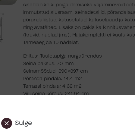
sisaldab kõiki paigaldamiseks vajaminevaid deta
immutatud alusraam, seinadetailid, põrandalau
põrandaliistud, katusetalad, katuselauad ja katu
ning avatäited. Lisaks on pakis ka kinnitusvahe
(kruvid, naelad jms). Majakomplekti ei kuulu ka
Tarneaeg ca 10 nädalat.
Ehitus: Tuuletapiga nurgaühendus
Seina paksus: 70 mm
Seinamõõdud: 390×397 cm
Põranda pindala: 14.4 m2
Terrassi pindala: 4.68 m2
Viiluseina kõrgus: 241.94 cm
Seina kõrgus: 224.4 cm
Katuse üleulatus: 120 cm
Katuse pindala: 24.62 m2
Sulge
Katusekalle: 3°
Uks: 1 x 2600 x 2000 mm