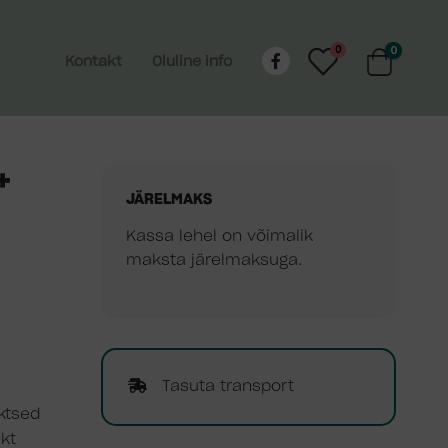
0
0
Kontakt
Oluline info
+
JÄRELMAKS
Kassa lehel on võimalik
maksta järelmaksuga.
Tasuta transport
ktsed
kt