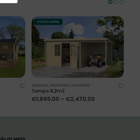
POPULAARNE
AIAMAJAD
,
HOIURUUMID
,
VÄLIKÖÖGID
AIAM
Tampa 8,2m2
UDO
€
1,695.00
–
€
2,470.00
€
2
JÄLGI MEID