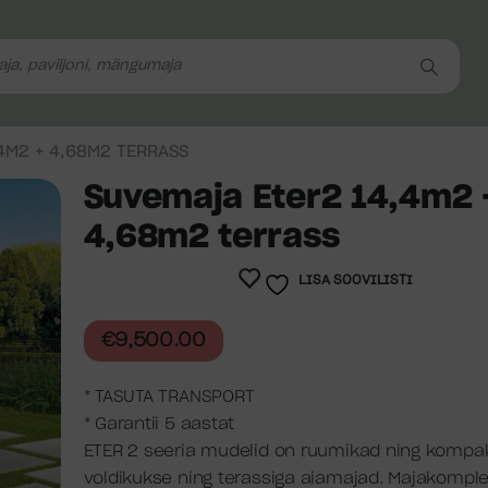
4M2 + 4,68M2 TERRASS
Suvemaja Eter2 14,4m2 
4,68m2 terrass
LISA SOOVILISTI
€
9,500.00
* TASUTA TRANSPORT
* Garantii 5 aastat
ETER 2 seeria mudelid on ruumikad ning kompa
voldikukse ning terassiga aiamajad. Majakomple