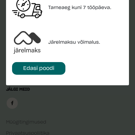
näpunäited
Tarneaeg kuni 7 tööpäeva.
Montonio järelmaks
POPULAARSED KATEGOORIAD
Aiamajad
Järelmaksu võimalus.
Paviljonid
Väliköögid
Edasi poodi
Mängumajad
JÄLGI MEID
Müügitingimused
Privaatsuspoliitika