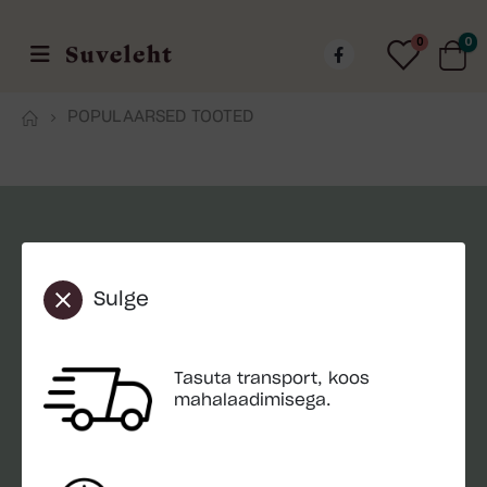
0
0
POPULAARSED TOOTED
OLULINE INFO
Sulge
Kohaletoimetamine
Paigaldus
Tasuta transport, koos
Garantii
mahalaadimisega.
Aiamaja hooldamine
Aiamaja ehitus: samm-sammuline juhend ja