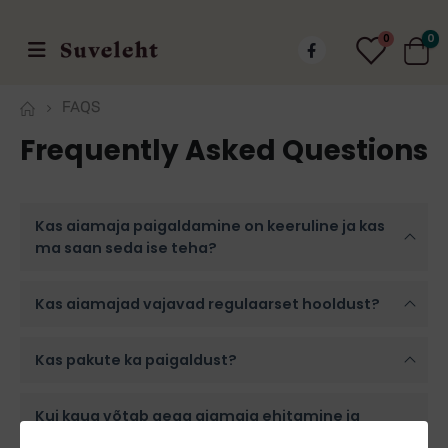
0
0
FAQS
Frequently Asked
Questions
Kas aiamaja paigaldamine on keeruline ja kas
ma saan seda ise teha?
Kas aiamajad vajavad regulaarset hooldust?
Kas pakute ka paigaldust?
Kui kaua võtab aega aiamaja ehitamine ja
milline on tellimise protsess?