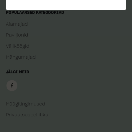
POPULAARSED KATEGOORIAD
Aiamajad
Paviljonid
Väliköögid
Mängumajad
JÄLGI MEID
Müügitingimused
Privaatsuspoliitika