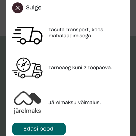
Sulge
​​Kuidas valida sobiv aiamaja mudel?
Tasuta transport, koos
mahalaadimisega.
OLULINE INFO
Tarneaeg kuni 7 tööpäeva.
Kohaletoimetamine
Paigaldus
Garantii
Järelmaksu võimalus.
Aiamaja hooldamine
Aiamaja ehitus: samm-sammuline juhend ja
näpunäited
Edasi poodi
Montonio järelmaks